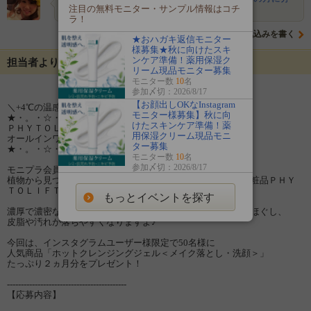
かりやすいよう、鮮明に写真を撮っ…
注目の無料モニター・サンプル情報はコチ
ラ！
意気込みを書く
★おハガキ返信モニター
様募集★秋に向けたスキ
ンケア準備！薬用保湿ク
担当者よりメッセージ
リーム現品モニター募集
モニター数
10
名
参加〆切：2026/8/17
【お顔出しOKなInstagram
＼+4℃の温感クレンジング／
モニター様募集】秋に向
★・。・☆・゜。★・。・☆・゜。★
けたスキンケア準備！薬
ＰＨＹＴＯＬＩＦＴ
用保湿クリーム現品モニ
オールインワンジェル
ター募集
★・。・☆・゜。★・。・☆・゜。★
モニター数
10
名
参加〆切：2026/8/17
モニプラ会員の皆様、いつも応援ありがとうございます。
植物から見つけた「プラセンタ」以上の実力、スキンケア化粧品ＰＨＹ
ＴＯＬＩＦＴ（フィトリフト）です。
もっとイベントを探す
濃厚で濃密な温感ジェルが、詰まった黒ずみ毛穴をじんわりほぐし、
皮脂や汚れが落ちやすくなりますよ♪
今回は、インスタグラムユーザー様限定で50名様に
人気商品「ホットクレンジングジェル＜メイク落とし・洗顔＞」
たっぷり２ヵ月分をプレゼント！
-------------------------------------------
【応募内容】