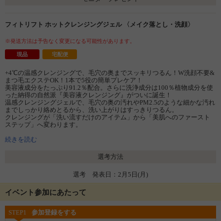
フィトリフト ホットクレンジングジェル 〈メイク落とし・洗顔〉
※発送方法は予告なく変更になる可能性があります。
現品
宅配便
+4℃の温感クレンジングで、毛穴の奥までスッキリつるん！W洗顔不要&
まつ毛エクステOK！1本で5役の簡単プレケア！
美容液成分をたっぷり91.2％配合。さらに洗浄成分は100％植物成分を使
った納得の自然派『美容液クレンジング』がついに誕生！
温感クレンジングジェルで、毛穴の奥の汚れやPM2.5のような細かな汚れ
までしっかり絡めとるから、洗い上がりはすっきりつるん。
クレンジングが「洗い流すだけのアイテム」から「美肌へのファースト
ステップ」へ変わります。
内容量：200g（約2ヵ月分）
続きを読む
選考方法
選考 発表日：2月5日(月)
イベント参加にあたって
STEP1
参加登録をする