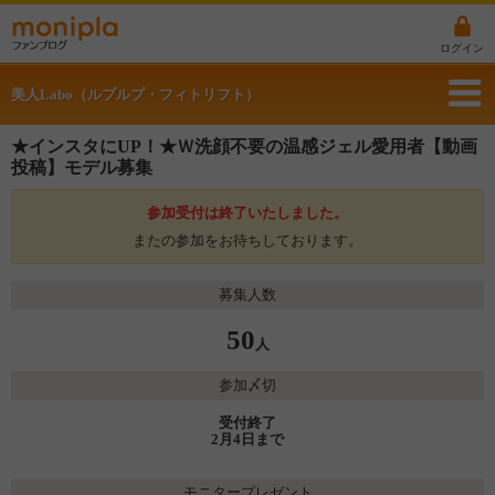
ログイン
美人Labo（ルプルプ・フィトリフト）
★インスタにUP！★Ｗ洗顔不要の温感ジェル愛用者【動画
投稿】モデル募集
参加受付は終了いたしました。
またの参加をお待ちしております。
募集人数
50
人
参加〆切
受付終了
2月4日まで
モニタープレゼント