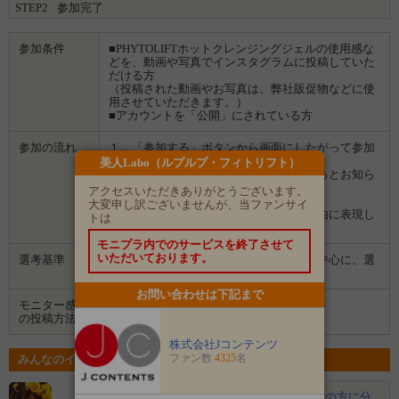
STEP2
参加完了
参加条件
■PHYTOLIFTホットクレンジングジェルの使用感な
どを、動画や写真でインスタグラムに投稿していた
だける方
（投稿された動画やお写真は、弊社販促物などに使
用させていただきます。）
■アカウントを「公開」にされている方
参加の流れ
１．「参加する」ボタンから画面にしたがって参加
します。
美人Labo（ルプルプ・フィトリフト）
２．募集期間の終了後、企業から選ばれるとお知ら
せがあります。
アクセスいただきありがとうございます。
３．企業から商品などが届きます。
大変申し訳ございませんが、当ファンサイ
４．試していただいた感想や口コミを自由に表現し
トは
て投稿してください。
モニプラ内でのサービスを終了させて
いただいております。
選考基準
愛用感やおすすめ度の表現が上手な方を中心に、選
考させていただきます。
お問い合わせは下記まで
モニター感想
Instagram
の投稿方法
株式会社Jコンテンツ
ファン数
4325
名
みんなのイベントの意気込み
デブマミ
素晴らしい商品だと思います。視聴者の方に分