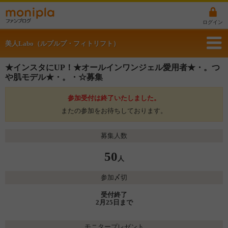
ログイン
美人Labo（ルプルプ・フィトリフト）
★インスタにUP！★オールインワンジェル愛用者★・。つ
や肌モデル★・。・☆募集
参加受付は終了いたしました。
またの参加をお待ちしております。
募集人数
50
人
参加〆切
受付終了
2月25日まで
モニタープレゼント