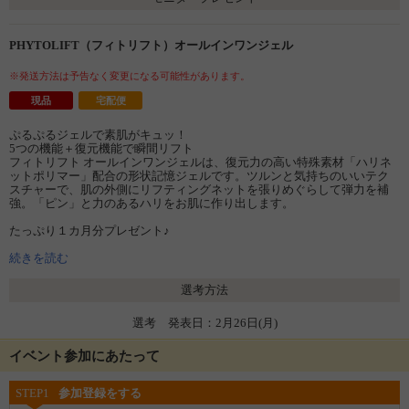
PHYTOLIFT（フィトリフト）オールインワンジェル
※発送方法は予告なく変更になる可能性があります。
現品
宅配便
ぷるぷるジェルで素肌がキュッ！
5つの機能＋復元機能で瞬間リフト
フィトリフト オールインワンジェルは、復元力の高い特殊素材「ハリネ
ットポリマー」配合の形状記憶ジェルです。ツルンと気持ちのいいテク
スチャーで、肌の外側にリフティングネットを張りめぐらして弾力を補
強。「ピン」と力のあるハリをお肌に作り出します。
たっぷり１カ月分プレゼント♪
続きを読む
選考方法
選考 発表日：2月26日(月)
イベント参加にあたって
STEP1
参加登録をする