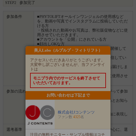
STEP2
参加完了
参加条件
■PHYTOLIFTオールインワンジェルの使用感など
を、動画や写真でインスタグラムに投稿していただ
ける方
・投稿された動画やお写真は、弊社販促物などに使
用させていただきます。
■アカウントを「公開」にされている方
■顔出しOKな方
■女性限定（※男性限定イベントは、別途開催して
美人Labo（ルプルプ・フィトリフト）
おります。）
■商品を使った感想を、ハガキに書いて返信してい
アクセスいただきありがとうございます。
ただける方
大変申し訳ございませんが、当ファンサイ
・返信用ハガキはモニター商品と一緒にお届けしま
トは
す
・投稿されたハガキは、弊社販促物などに使用させ
モニプラ内でのサービスを終了させて
ていただきます。
いただいております。
参加の流れ
１．「参加する」ボタンから画面にしたがって参加
お問い合わせは下記まで
します。
２．募集期間の終了後、企業から選ばれるとお知ら
せがあります。
３．企業から商品などが届きます。
株式会社Jコンテンツ
４．試していただいた感想や口コミを自由に表現し
ファン数
4325
名
て投稿してください。
選考基準
愛用感やおすすめ度の表現が上手な方を中心に、選
考させていただきます。
注目の無料モニター・サンプル情報はコチ