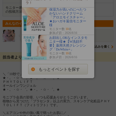
ラ！
モニター感想
保湿力が高いのにべたつ
Instagram
の投稿方法
かないハンドクリーム
「アロエモイスチャー」
★おハガキ返信モニター
みんなのイベントの意気込み
様
モニター数
10
名
参加〆切：2026/8/16
よよよん
つや肌になりたい♡
お顔出しOKなインスタモ
ニター様★【W洗顔不
要】薬用天然クレンジン
意気込みを書く
グ「DoWhite+」
モニター数
10
名
担当者よりメッセージ
参加〆切：2026/8/16
もっとイベントを探す
＼「10秒で」ピーン！／
★・。・☆・゜。★・。・☆・゜。★
ＰＨＹＴＯＬＩＦＴ
オールインワンジェル
★・。・☆・゜。★・。・☆・゜。★
モニプラ会員の皆様、いつも応援ありがとうございます。
植物から見つけた「プラセンタ」以上の実力、スキンケア化粧品ＰＨＹ
ＴＯＬＩＦＴ（フィトリフト）です。
＼エアコンや外の強い風で弱ったお肌に／