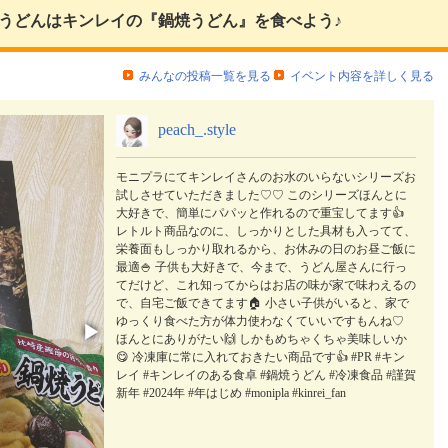
うどんはキンレイの『鍋焼うどん』を食べよう♪
みんなの投稿一覧を見る
イベント内容を詳しく見る
peach_.style
モニプラにてキンレイさんのお水のいらないシリーズお
試しさせていただきました♡♡ このシリーズほんとに
大好きで、簡単にパパッと作れるので重宝してます👍
レトルト商品なのに、しっかりとした具材も入ってて、
栄養面もしっかり取れるから、お休みの日のお昼ご飯に
最適🍚 子供も大好きで、今まで、うどん屋さんに行っ
てだけど、これ知ってからはお店の味が家で味わえるの
で、自宅ご飯できてます🏠 小さい子供がいると、家で
ゆっくり食べた方が体力使わなくていいですもんね♡
▶
ほんとにありがたい🙌 しかもめちゃくちゃ美味しいか
😋 冷凍庫に常に入れておきたい商品です👍 #PR #キン
レイ #キンレイのある食卓 #鍋焼うどん #冷凍食品 #謹賀
新年 #2024年 #年はじめ #monipla #kinrei_fan