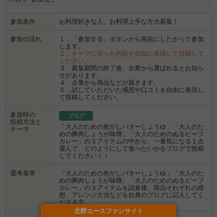
参加条件
お料理好きな人、お料理上手な方大募集！
参加の流れ
１．「参加する」ボタンから画面にしたがって参加
します。
２．テーマに沿った内容を自由に表現して投稿して
ください。
３．募集期間の終了後、企業から選ばれるとお知ら
せがあります。
４．企業から商品などが届きます。
５．試していただいた感想や口コミを自由に表現し
て投稿してください。
参加時の
ブログ
投稿方法と
「大人のための焦がしバターしょうゆ」「大人のた
テーマ
めの豚肉しょうが味噌」「大人のためのぬるビーフ
カレー」の３アイテムの中から、一番気になる１点
選んで、どのようにして食べたいかをブログで投稿
してください！！
選考基準
「大人のための焦がしバターしょうゆ」「大人のた
めの豚肉しょうが味噌」「大人のためのぬるビーフ
カレー」の３アイテムを試食後、商品それぞれの感
想、アレンジ方法などを自身のブログに記入してく
ださる方。
北野エースファンサイト