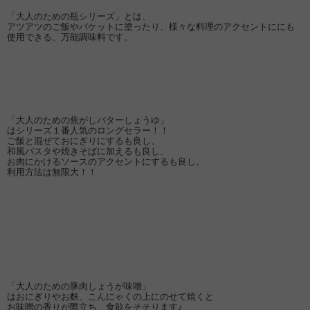
「大人のための瓶シリーズ」とは、
アツアツのご飯やバケットに塗ったり、様々な料理のアクセントににも
使用できる、万能調味料です。
「大人のための焦がしバターしょうゆ」
はシリーズ１番人気のロングセラー！！
ご飯と混ぜておにぎりにするも良し、
和風パスタや焼きそばに加えるも良し、
お肉にかけるソースのアクセントにするも良し。
利用方法は無限大！！
「大人のための豚肉しょうが味噌」
はおにぎりやお麩、こんにゃくの上にのせて焼くと
お味噌の香りが際立ち、食欲をそそります♪