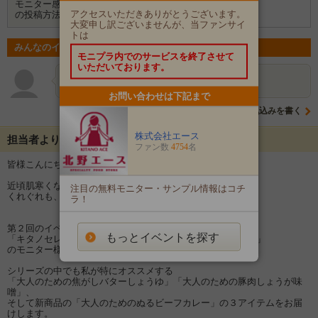
モニター感想
ブログ
アクセスいただきありがとうございます。
の投稿方法
大変申し訳ございませんが、当ファンサイ
トは
みんなのイベントの意気込み
モニプラ内でのサービスを終了させて
いただいております。
ぬうちゃん
気になる商品☆試してみたいです☆
お問い合わせは下記まで
意気込みを書く
株式会社エース
担当者よりメッセージ
ファン数
4754
名
皆様こんにちは、北野エースのモニプラ担当中村です(*^_^*)
近頃肌寒くなってきましたが、いかがお過ごしでしょうか？
注目の無料モニター・サンプル情報はコチ
くれぐれも、風邪をひかないように気を付けてくださいね。
ラ！
第２回のイベントでは、
もっとイベントを探す
「キタノセレクション 大人のための瓶シリーズ３点セット」
のモニター様を５０名様募集します！！
シリーズの中でも私が特にオススメする
「大人のための焦がしバターしょうゆ」「大人のための豚肉しょうが味
噌」、
そして新商品の「大人のためのぬるビーフカレー」の３アイテムをお届
けします。