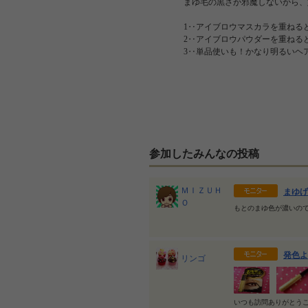
まゆ毛の黒さが邪魔しないから、
1‥アイブロウマスカラを重ねる
2‥アイブロウパウダーを重ねる
3‥単品使いも！かなり明るいヘ
参加したみんなの投稿
ＭＩＺＵＨ
まゆげ
Ｏ
もとのまゆ色が濃いので
発色よ
リンゴ
いつも訪問ありがとうご