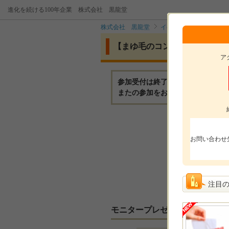
進化を続ける100年企業 株式会社 黒龍堂
株式会社 黒龍堂
イベント
【まゆ毛の
【まゆ毛のコンシーラー】サロ
ア
参加受付は終了いたしました。
またの参加をお待ちしております
モニ
お問い合わせ
モニ
参加
選考
注目
モニタープレゼント内容