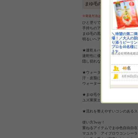
まゆ毛のコンシーラー！ひ
※発送方法は予告なく変更になる可能性
ひと塗りで、まゆ毛あか抜け「ま
手持ちのアイブロウマスカラ・パ
まゆ毛の黒さを隠しサロンでカラ
＼待望の第二弾
場！／大人の肌
明るいヘアカラーの方なら単品使
り添うピーリン
プロを40名様
★速乾＆ハイカバー処方
ト✨
株式会社明色化粧
速乾性に優れたサラッとした液が
隠し切れなかった黒いまゆ毛の悩
40
名
★ウォーターレジスタント処方で
8月16日(日
汗・皮脂に強いエマルジョン樹脂
ウォーターレジスタント処方で、
★まゆ毛ケア成分配合
ユズ果実エキス・パンテノール配
★流れを整えやすいコシのあるス
使い方3way！
重ねるアイテムでまゆ色自由自在
マユカラ アイブロウコンシーラ