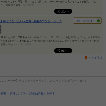
カラ使ってます 最近、眉マスカラの前にコンシーラーを使うと良いってことを発見 マユカ
ラー 黒龍堂の眉コ…
2011/05/08
このブログ記事へ
まゆげになりたい人必見♪ 眉毛のコンシーラー☆
に簡単になれる、黒龍堂さんのまゆ毛のコンシーラーですっ これは本当にすごいよ マスカラの
ッと塗るだけで、本当にあっとゆー間に垢抜け眉毛になるんです！ ササッと塗るだけ その上
ーを使ってもいい…
2011/05/05
すべて見る
コンシーラー】サロンでカラーリングしたみたい！まゆ毛あか抜け！
ー募集・無料サンプル・試供品情報）を探す