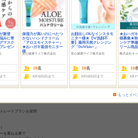
と塗りで黒まゆ隠し！
があります。
ゆ毛のコンシーラー！」
ウダーの前に使うだけで、
ーリングした様な仕上りに！
が新登
保湿力が高いのにべたつ
お顔出しOKなインスタモ
★おハガキ
悩みに寄
かないハンドクリーム
ニター様★【W洗顔不
様募集★秋
いもOK！
グマスク
「アロエモイスチャー」
要】薬用天然クレンジン
ンケア準備
にプレゼン
★おハガキ返信モニター
グ「DoWhite+」
リーム現品
様
品
安心健康ライフ株式会社
安心健康ライフ株式会社
株式会社キャ
、まゆ毛にピッタリフィット
みを解消！
10
名
10
名
10
整えたまゆ毛を長時間キープ
)まで
8月16日(日)まで
8月16日(日)まで
8月1
(アクリルポリマーエマルジョン)を配合
整えたまゆ毛を長時間キープ
もっとイベ
合
トレートブラシを採用
！
ーを重ねる事で