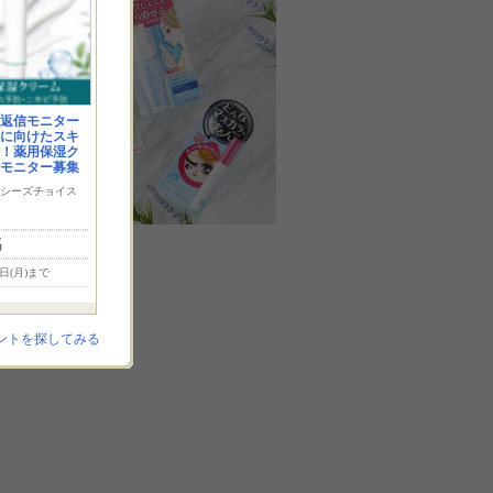
返信モニター
に向けたスキ
！薬用保湿ク
モニター募集
シーズチョイス
名
7日(月)まで
ントを探してみる