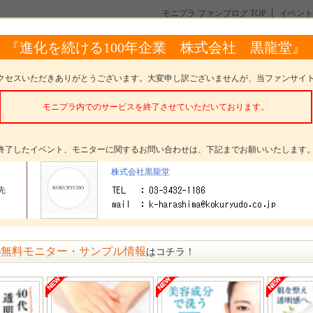
モニプラ ファンブログ TOP
イベント
コンシーラー】サロンでカラーリングしたみたい！まゆ毛あか抜け！
『進化を続ける100年企業 株式会社 黒龍堂』
ンでカラーリングしたみたい！まゆ毛あか抜け！
クセスいただきありがとうございます。大変申し訳ございませんが、当ファンサイ
モニプラ内でのサービスを終了させていただいております。
。
終了したイベント、モニターに関するお問い合わせは、下記までお願いいたします
タープレゼント
まゆ毛のコンシーラー！ひと塗りで黒まゆ隠し！
株式会社黒龍堂
先
ター数
20名
〆切
参加受付は終了いたしました
方法
選考 発表日： 3月11日(金)
無料モニター・サンプル情報
の
はコチラ！