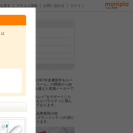
を探す
クチコミ情報
お問い合わせ
ログイン
メニュー
トは
トップ
イベント
ファン紹介
。
企業紹介
株式会社黒龍堂
株式会社 黒龍堂は1907年皮膚医学をルー
ツとした『黒龍クリーム』の開発から始
まり、創業100年を越えた老舗メーカーで
す。
すべての女性の“キレイ”をサポートした
い！という信念のもとバラエティに飛ん
だ商品展開を志しております。
また、弊社は化粧品事業部の他
ホテル事業(ホテルグランドシティ)や貸ビ
ル事業も行っております。