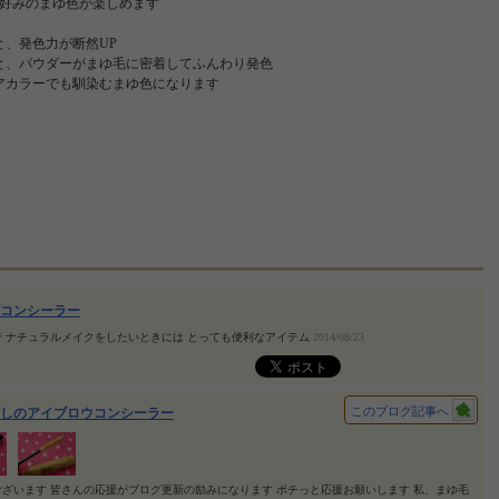
好みのまゆ色が楽しめます
と、発色力が断然UP
と、パウダーがまゆ毛に密着してふんわり発色
アカラーでも馴染むまゆ色になります
コンシーラー
 ナチュラルメイクをしたいときには とっても便利なアイテム
2014/08/23
このブログ記事へ
しのアイブロウコンシーラー
ざいます 皆さんの応援がブログ更新の励みになります ポチっと応援お願いします 私、まゆ毛