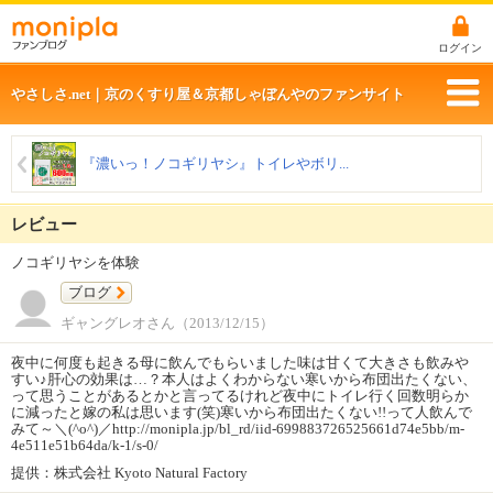
ログイン
やさしさ.net｜京のくすり屋＆京都しゃぼんやのファンサイト
『濃いっ！ノコギリヤシ』トイレやボリ...
レビュー
ノコギリヤシを体験
ブログ
ギャングレオさん（2013/12/15）
夜中に何度も起きる母に飲んでもらいました味は甘くて大きさも飲みや
すい♪肝心の効果は…？本人はよくわからない寒いから布団出たくない、
って思うことがあるとかと言ってるけれど夜中にトイレ行く回数明らか
に減ったと嫁の私は思います(笑)寒いから布団出たくない!!って人飲んで
みて～＼(^o^)／http://monipla.jp/bl_rd/iid-699883726525661d74e5bb/m-
4e511e51b64da/k-1/s-0/
提供：株式会社 Kyoto Natural Factory