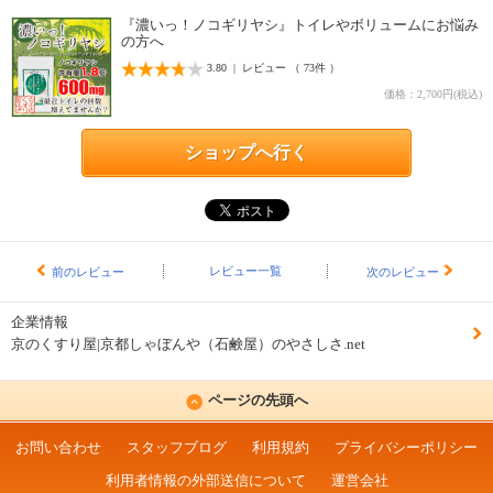
『濃いっ！ノコギリヤシ』トイレやボリュームにお悩み
の方へ
3.80 | レビュー （ 73件 ）
価格：2,700円(税込)
ショップへ行く
レビュー一覧
前のレビュー
次のレビュー
企業情報
京のくすり屋|京都しゃぼんや（石鹸屋）のやさしさ.net
ページの先頭へ
お問い合わせ
スタッフブログ
利用規約
プライバシーポリシー
利用者情報の外部送信について
運営会社