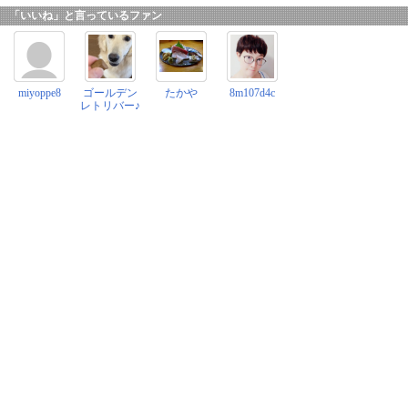
「いいね」と言っているファン
miyoppe8
ゴールデン
たかや
8m107d4c
レトリバー♪