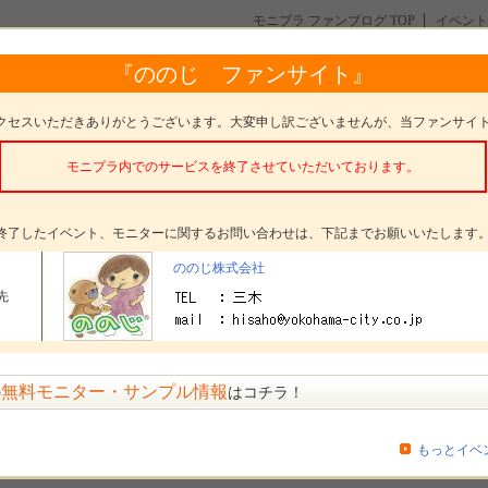
モニプラ ファンブログ TOP
イベント
ンスタ投稿】ののじ「サラダおろし」モニター募集50名様
『ののじ ファンサイト』
ダおろし」モニター募集50名様
クセスいただきありがとうございます。大変申し訳ございませんが、当ファンサイ
モニプラ内でのサービスを終了させていただいております。
。
終了したイベント、モニターに関するお問い合わせは、下記までお願いいたします
タープレゼント
ののじ サラダおろし
ののじ株式会社
先
ター数
50名
〆切
参加受付は終了いたしました
方法
選考 発表日： 2月7日(木)
無料モニター・サンプル情報
の
はコチラ！
ジ
もっとイベ