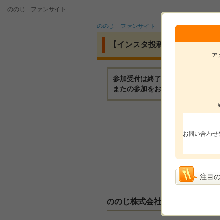
ののじ ファンサイト
ののじ ファンサイト
イベント
【イ
【インスタ投稿】ののじ「サラ
ア
参加受付は終了いたしました。
またの参加をお待ちしております
モニ
お問い合わせ
モニ
参加
選考
注目
ののじ株式会社からのメッセー