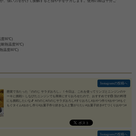
が、強い力をかけて接触すると指や手をケガします。使用の際は十分ご
80℃)
温度90℃)
度80℃)
Instagramの投稿へ
懸賞で当たった「ののじ サラダおろし」！今日は、これを使ってリンゴとニンジンのケ
ーキに挑戦✨ しなびたニンジンでも簡単にすりおろせたので、おすすめです🙆 別の料理
にも挑戦したいな🎵 #ののじ#ののじサラダおろし#すりおろし#おやつ作り#おやつ#もぐ
もぐタイム#おかし作り#お菓子作り好きな人と繋がりたい#お菓子好き#てづくりおやつ#
手作り#にんじん#りんご#ケーキ#ののじ #サラダおろし #チョコおろし器 #チーズグレー
ター #monipla #leben_fan
2019/04/20
Instagramの投稿へ