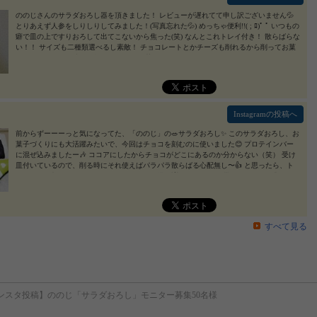
ののじさんのサラダおろし器を頂きました！ レビューが遅れてて申し訳ございません💦
とりあえず人参をしりしりしてみました！(写真忘れた💦) めっちゃ便利!!( ; ﾛ)ﾟ ﾟ いつもの
癖で皿の上ですりおろして出てこないから焦った(笑) なんとこれトレイ付き！ 散らばらな
い！！ サイズも二種類選べるし素敵！ チョコレートとかチーズも削れるから削ってお菓
子を作りたいけど時間が無い！ また、お菓子を作れたらレビューしなおします！ #ののじ
#サラダおろし #チョコおろし器 #チーズグレーター #monipla #leben_fan
2019/03/12
Instagramの投稿へ
前からずーーーっと気になってた、「ののじ」の🥗サラダおろし✨ このサラダおろし、お
菓子づくりにも大活躍みたいで、今回はチョコを刻むのに使いました😊 プロテインバー
に混ぜ込みましたー🎶 ココアにしたからチョコがどこにあるのか分からない（笑） 受け
皿付いているので、削る時にそれ使えばパラパラ散らばる心配無し〜👍 と思ったら、ト
レイ外して削ったチョコを移そうと思ったら爆発💥！？ 静電気を帯びてたみたい💦 今回
のプロテインバー 生おから ２００グラム ココア 40グラム エリスリトール 10グラム プロ
テイン 65グラム 豆乳 テキトー(50ccくらい) ドライフルーツ、刻んだクルミ、カカオニブ
それぞれテキトー（笑） ののじのサラダおろしでおろしたチョコ(好きなだけ笑) これ全部
ビニール袋に入れて混ぜて、クッキングシートに四角く伸ばして好きな大きさに切って18
すべて見る
0度に予熱したオーブンで30分焼くだけ！ カカオニブ入れてたし、チョコもカカオ高めの
使ったのに砂糖控えめにしたからか…甘さが物足りなかったー😅 ドライフルーツたっぷ
りだとまだ違ったかな？ 近いうちにリベンジだ💪 #ののじ #サラダおろし #チョコおろし
器 #チーズグレーター #monipla #leben_fan #プロテインバー #糖質制限 #高タンパク
2019/0
3/11
ンスタ投稿】ののじ「サラダおろし」モニター募集50名様