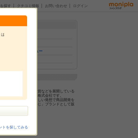
を探す
クチコミ情報
お問い合わせ
ログイン
メニュー
トは
トップ
イベント
おためしレビュー
ファン紹介
。
企業紹介
ののじ株式会社
調理器具・生活雑貨などを展開している
メーカー、ののじ株式会社です。
従来にない全く新しい発想で商品開発を
しており、「ののじ」ブランドとして販
売しています。
ントを探してみる