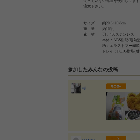
尖っていない丸歯を使用してます
注意下さい。
サイズ 約29.3×10.8cm
重 量 約166g
素 材 刃：430ステンレス
本体：ABS樹脂(耐熱温度
柄：エラストマー樹脂(耐熱
トレイ：PCTG樹脂(耐熱温
参加したみんなの投稿
桜