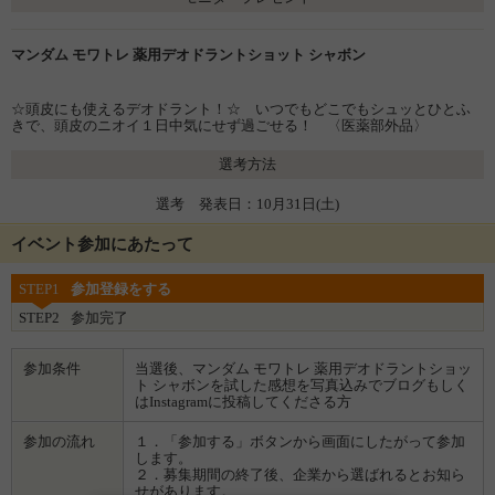
マンダム モワトレ 薬用デオドラントショット シャボン
☆頭皮にも使えるデオドラント！☆ いつでもどこでもシュッとひとふ
きで、頭皮のニオイ１日中気にせず過ごせる！ 〈医薬部外品〉
選考方法
選考 発表日：10月31日(土)
イベント参加にあたって
STEP1
参加登録をする
STEP2
参加完了
参加条件
当選後、マンダム モワトレ 薬用デオドラントショッ
ト シャボンを試した感想を写真込みでブログもしく
はInstagramに投稿してくださる方
参加の流れ
１．「参加する」ボタンから画面にしたがって参加
します。
２．募集期間の終了後、企業から選ばれるとお知ら
せがあります。