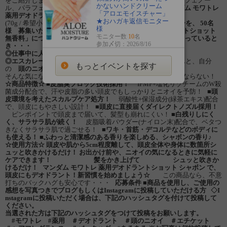
をご紹介します！ ※リゾチーム塩酸塩、イソプロピルメチルフェノー
かないハンドクリーム
ル、パラフェノールスルホン酸亜鉛を有効成分として
マンダム モワトレ
「アロエモイスチャー」
薬用デオドラントショット シャボン 〈医薬部外品〉
★おハガキ返信モニター
(70g / 希望小売価格：800円+税)
今回はコチラの商品モニターを、 50名
様
様 募集いたします!!
「マンダム モワトレ 薬用デオドラントショット
モニター数
10
名
無香料」について
◎満員電車やエレベーターで後ろに人が立っていると
参加〆切：2026/8/16
き・・・
◎仕事中に人と近づくとき・・・
◎エスカレーターでフワッと追い風が吹いたとき・・・
ふと、自分
もっとイベントを探す
の
頭のニオイ
が気になるときはありませんか？
そんな気になる頭のニオイ悩みが、この商品なら一日中気にならない！
☆商品特徴☆
■皮脂臭ブロック技術採用！
IPMP+塩化リゾチームのW殺
菌成分配合で、汗や皮脂の多い頭皮でもしっかりとニオイを予防！
■頭
皮環境を考えたスカルプケア処方！
弱酸性+保湿成分(緑茶エキス)配合
で、頭皮にもやさしい設計！
■頭皮に直接届くダイレクトノズル採用！
ピンポイントで頭皮まで届いて、髪型も崩れにくい！
■白残りしにく
く、サラサラ肌が続く！
皮脂吸着パウダー(ナイロン末)配合で、ベタつ
きなくサラサラ肌で過ごせる！
■ワキ・首筋・デコルテなどのボディに
も使える！
■ふわっと清潔感のある香りを楽しめる、シャボンの香り♪
☆使用方法☆
頭皮や肌から5cm程度離して、頭皮全体や身体に数箇所シ
ュッと吹きかけるだけ！
お出かけ前や、ニオイの気になるときに気軽に
ケアできます！
髪をかき上げて シュッと吹きか
けるだけ！
マンダム モワトレ 薬用デオドラントショット シャボン で、
頭皮にもデオドラント！新習慣を始めましょう☆
この商品なら、不意
打ちのバックハグも安心です・・・
応募条件
■商品を使用し、ご使用の
感想を写真つきでブログもしくはInstagramに投稿していただける方
◇I
nstagramに投稿いただく場合は、下記のハッシュタグを付けて投稿して
ください。
当選された方は下記のハッシュタグをつけて投稿をお願いします。
#モワトレ #薬用 ＃デオドラント ＃頭のニオイ ＃エチケット