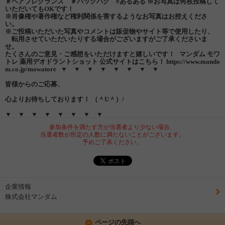
＃ヘアフレグランス ＃バックハグ #あるある
※お写真は何枚投稿して
いただいてもOKです！
※肖像権や著作権など権利関係を害するようなお写真はお控えくださ
い。
※ご投稿いただいた写真やコメントは販促物やサイト等で使用したり、
転用させていただいたりする場合がございますがご了承くださいま
せ。
たくさんのご意見・ご感想をいただけますと嬉しいです！
マンダム モワ
トレ 薬用デオドラントショット 公式サイトはこちら！
https://www.mando
m.co.jp/mowatore
▼ ▼ ▼ ▼ ▼ ▼ ▼ ▼
皆様からのご応募、
心よりお待ちしております！ （＾U＾）/
▼ ▼ ▼ ▼ ▼ ▼ ▼ ▼
参加条件を満たす方が当選者より少ない場合、
当選者数が所定の人数に満たないことがございます。
予めご了承ください。
企業情報
株式会社マンダム
ページの先頭へ