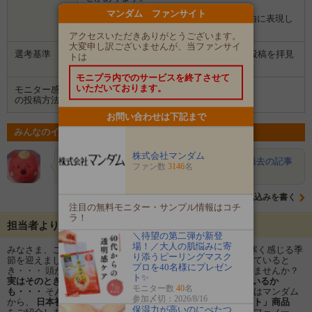
３．企業から商品などが届きます。
マンダム ファンサイト
４．試していただいた感想や口コミを自由に表現し
て投稿してください。
アクセスいただきありがとうございます。
大変申し訳ございませんが、当ファンサイ
選考基準
応募者の皆様のブログまたはInstagramの投稿を拝見
トは
して選考させていただきます。
モニプラ内でのサービスを終了させて
いただいております。
モニター感想
ブログ
Instagram
の投稿方法
お問い合わせは下記まで
みんなのイベントの意気込み
株式会社マンダム
tae
写真を沢山載せて丁寧に紹介します！！！過去の記事
ファン数
3146
名
もご覧下さいね！！ どう…
意気込みを書く
注目の無料モニター・サンプル情報はコチ
ラ！
担当者よりメッセージ
＼待望の第二弾が新登
場！／大人の肌悩みに寄
みなさま、こんにちは！ マンダムファンブログです。 肌寒く感じる季
り添うピーリングマスク
節を迎えましたね。 電車に乗っているとき、ニット帽を被っていると
プロを40名様にプレゼン
き・・・ 頭からじんわ～りと汗や皮脂が出ている感覚はありませんか？
ト✨
実はそのとき、あなたの頭皮からイヤ～なニオイが発生しているか
モニター数
40
名
も・・・
そんな「頭のニオイ」が気になるアナタに！ 今回はマンダム
参加〆切：2026/8/16
から、
日本初「頭皮汗臭を防ぐ効果
※
がある薬用デオドラント」商品
保湿力が高いのにべたつ