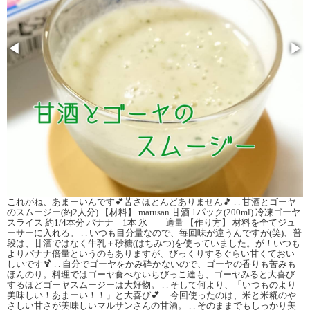
◀
▶
これがね、あまーいんです💕苦さほとんどありません🎵 . . 甘酒とゴーヤ
のスムージー(約2人分) 【材料】 marusan 甘酒 1パック(200ml) 冷凍ゴーヤ
スライス 約1/4本分 バナナ 1本 氷 適量 【作り方】 材料を全てジュ
ーサーに入れる。 . . いつも目分量なので、毎回味が違うんですが(笑)、普
段は、甘酒ではなく牛乳＋砂糖(はちみつ)を使っていました。が！いつも
よりバナナ倍量というのもありますが、びっくりするぐらい甘くておい
しいです🍹 . . 自分でゴーヤをかみ砕かないので、ゴーヤの香りも苦みも
ほんのり。料理ではゴーヤ食べないちびっこ達も、ゴーヤみると大喜び
するほどゴーヤスムージーは大好物。 . . そして何より、「いつものより
美味しい！あまーい！！」と大喜び💕 . . 今回使ったのは、米と米糀のや
さしい甘さが美味しいマルサンさんの甘酒。 . . そのままでもしっかり美