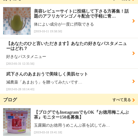
美容レビューサイトに投稿して下さる方募集！話
題のアフリカマンゴノキ配合で手軽に青…
体によい成分が一度に摂取できる
[2019-10-11 19:58:50]
【あなたのひと言いただきます】あなたの好きなパスタメニュ
ーはどれ？
好きなパスタメニュー
[2013-01-31 12:35:56]
武下さんのあまおうで美味しく美肌セット
減農薬「あまおう」を贈ってみたいです…
[2013-01-28 10:14:43]
ブログ
すべて見る
【ブログでもInstagramでもOK『お徳用梅こんぶ
茶』モニター150名募集】
玉露園のお徳用うめこんぶ茶を試してみ…
[2019-03-18 19:41:18]