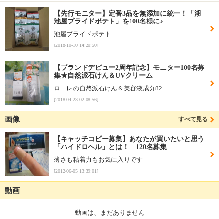
【先行モニター】定番3品を無添加に統一！「湖
池屋プライドポテト」を100名様に♪
池屋プライドポテト
[2018-10-10 14:20:50]
【ブランドデビュー2周年記念】モニター100名募
集★自然派石けん＆UVクリーム
ローレの自然派石けん＆美容液成分82…
[2018-04-23 02:08:56]
画像
すべて見る
【キャッチコピー募集】あなたが買いたいと思う
「ハイドロヘル」とは！ 120名募集
薄さも粘着力もお気に入りです
[2012-06-05 13:39:01]
動画
動画は、まだありません