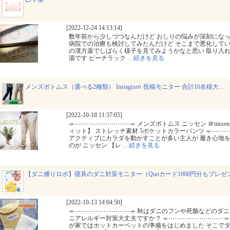
[2022-12-24 14:13:14]
数年前から少しづつなんだけど おしりの悩みが深刻になっ
病院での治療も検討してみたんだけど そこまで悪化してい
の漢方薬でしばらく様子を見てみようかなと思い 取り入れ
湯です ピーチラック
…
続きを見る
メンズボトムス（選べる2種類） Instagraｍ 投稿モニター 合計10名様大…
[2022-10-18 11:37:05]
ꕂ⋯⋯⋯⋯⋯⋯⋯⋯⋯ꕂ メンズボトムス ニッセン ＠nissen_men
ィット】 ストレッチ素材 5ポケットカラーパンツ ꕂ⋯⋯
アクティブにカラダを動かすことが多い主人が 履き心地
のが ニッセン 【レ
…
続きを見る
【ダニ捕りロボ】寝具のダニ対策モニター（Quoカード1000円分もプレゼ
[2022-10-13 14:04:50]
ꕂ⋯⋯⋯⋯⋯⋯⋯⋯⋯ꕂ 秋はダニのフンや死骸などのダニ
ニアレルギー対策大丈夫ですか？ ꕂ⋯⋯⋯⋯⋯⋯⋯⋯⋯ꕂ
が家ではホットカーペットの準備をはじめました そこで