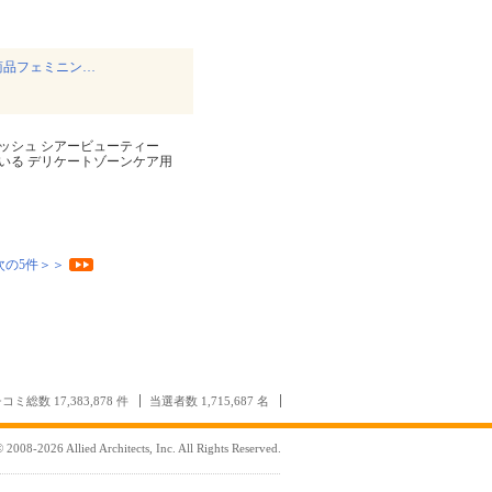
商品フェミニン…
ミニンウォッシュ シアービューティー
作っている デリケートゾーンケア用
次の5件＞＞
コミ総数 17,383,878 件
当選者数 1,715,687 名
 2008-2026 Allied Architects, Inc. All Rights Reserved.