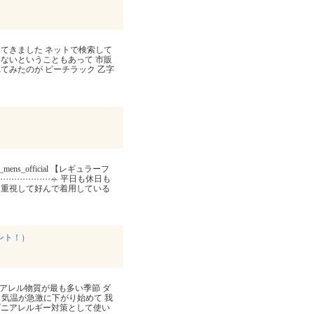
てきました ネットで検索して
ないということもあって 市販
てみたのが ピーチラック 乙字
s_official 【レギュラーフ
⋯⋯⋯⋯⋯⋯⋯ꕂ 平日も休日も
を重視して好んで着用している
ント！）
アレル物質が最も多い季節 ダ
 気温が急激に下がり始めて 我
ダニアレルギー対策として使い