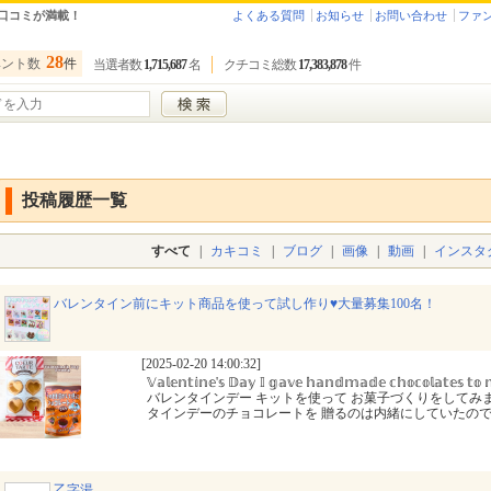
口コミが満載！
よくある質問
お知らせ
お問い合わせ
ファ
28
ベント数
件
当選者数
1,715,687
名
クチコミ総数
17,383,878
件
投稿履歴一覧
すべて
|
カキコミ
|
ブログ
|
画像
|
動画
|
インスタ
バレンタイン前にキット商品を使って試し作り♥大量募集100名！
[2025-02-20 14:00:32]
𝕍𝕒𝕝𝕖𝕟𝕥𝕚𝕟𝕖'𝕤 𝔻𝕒𝕪 𝕀 𝕘𝕒𝕧𝕖 𝕙𝕒𝕟𝕕𝕞𝕒𝕕𝕖 𝕔𝕙𝕠𝕔𝕠𝕝𝕒𝕥𝕖𝕤 𝕥
バレンタインデー キットを使って お菓子づくりをしてみま
タインデーのチョコレートを 贈るのは内緒にしていたので
乙字湯