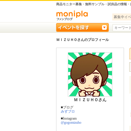
商品モニター募集・無料サンプル・試供品の情報・
募集中イ
ＭＩＺＵＨＯさんのプロフィール
ＭＩＺＵＨＯさん
■ブログ
みずブロ
■Instagram
@gogomizuho