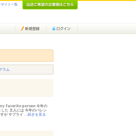
ンサイト一覧
グラム
𝕠 𝕞𝕪 𝕗𝕒𝕧𝕠𝕣𝕚𝕥𝕖 𝕡𝕖𝕣𝕤𝕠𝕟 今年の
した 主人には 今年のバレン
すが サプライ
…
続きを見る