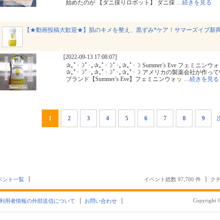
始めたのが 【ダニ採りロボット】 ダニ採
…
続きを見る
【★動画投稿大歓迎★】肌のキメを整え、黒ずみ*ケア！サマーズイブ新
[2022-09-13 17:08:07]
✰｡ﾟ･☽ﾟ･｡✰｡ﾟ･☽ﾟ･｡✰｡ﾟ･☽ Summer’s Eve フェ
✰｡ﾟ･☽ﾟ･｡✰｡ﾟ･☽ﾟ･｡✰｡ﾟ･☽ アメリカの製薬会社が
ブランド【Summer’s Eve】フェミニンウォッ
…
続きを見る
1
2
3
4
5
6
7
8
9
ベント一覧
イベント総数 97,700 件
クチ
Copyright ©
利用者情報の外部送信について
お問い合わせ