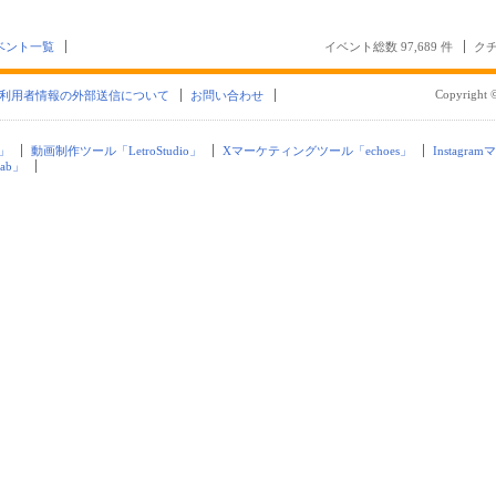
ベント一覧
イベント総数 97,689 件
クチ
Copyright ©
利用者情報の外部送信について
お問い合わせ
」
動画制作ツール「LetroStudio」
Xマーケティングツール「echoes」
Instagra
ab」