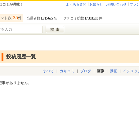
口コミが満載！
よくある質問
お知らせ
お問い合わせ
ファ
25
ベント数
件
当選者数
1,715,675
名
クチコミ総数
17,383,518
件
投稿履歴一覧
すべて
|
カキコミ
|
ブログ
|
画像
|
動画
|
インスタ
記事がありません。