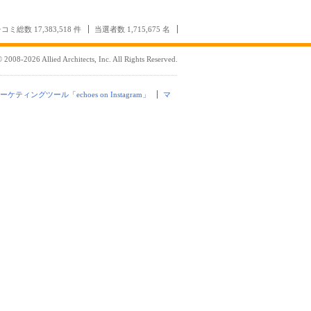
コミ総数 17,383,518 件
当選者数 1,715,675 名
 2008-2026 Allied Architects, Inc. All Rights Reserved.
mマーケティングツール「echoes on Instagram」
マ