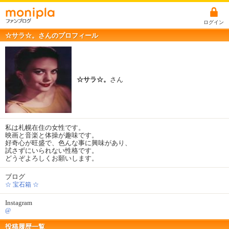
ログイン
☆サラ☆。さんのプロフィール
☆サラ☆。
さん
私は札幌在住の女性です。
映画と音楽と体操が趣味です。
好奇心が旺盛で、色んな事に興味があり、
試さずにいられない性格です。
どうぞよろしくお願いします。
ブログ
☆ 宝石箱 ☆
Instagram
@
投稿履歴一覧