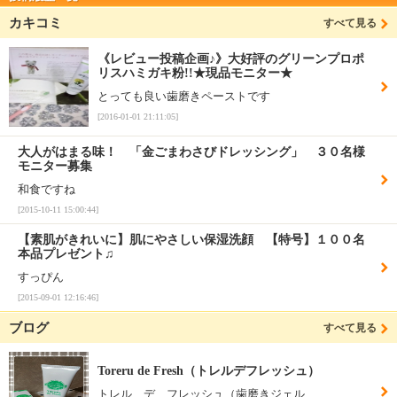
カキコミ
すべて見る
《レビュー投稿企画♪》大好評のグリーンプロポ
リスハミガキ粉!!★現品モニター★
とっても良い歯磨きペーストです
[2016-01-01 21:11:05]
大人がはまる味！ 「金ごまわさびドレッシング」 ３０名様
モニター募集
和食ですね
[2015-10-11 15:00:44]
【素肌がきれいに】肌にやさしい保湿洗顔 【特号】１００名
本品プレゼント♫
すっぴん
[2015-09-01 12:16:46]
ブログ
すべて見る
Toreru de Fresh（トレルデフレッシュ）
トレル デ フレッシュ（歯磨きジェル…