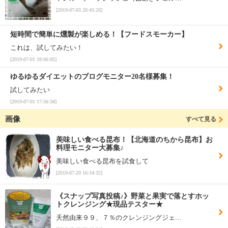
[2019-07-03 20:45:26]
短時間で簡単に燻製が楽しめる！【フードスモーカー】
これは、試してみたい！
[2019-07-01 18:06:05]
ゆるゆるダイエットのブログモニター20名様募集！
試してみたい
[2019-07-01 17:56:58]
画像
すべて見る
美味しい食べる昆布！【北海道のちから昆布】お
料理モニター大募集♪
美味しい食べる昆布を試食して
[2019-07-20 16:34:32]
《スナップ写真投稿♪》野菜と果実で落とすホッ
トクレンジング★現品テスター★
天然由来９９、７％のクレンジングジェ…