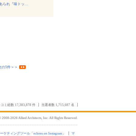
あられ『味トッ…
次の5件＞＞
コミ総数 17,383,878 件
当選者数 1,715,687 名
 2008-2026 Allied Architects, Inc. All Rights Reserved.
mマーケティングツール「echoes on Instagram」
マ