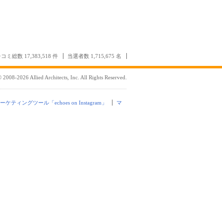
コミ総数 17,383,518 件
当選者数 1,715,675 名
 2008-2026 Allied Architects, Inc. All Rights Reserved.
mマーケティングツール「echoes on Instagram」
マ