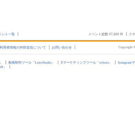
ベント一覧
イベント総数 97,689 件
クチ
Copyright ©
利用者情報の外部送信について
お問い合わせ
」
動画制作ツール「LetroStudio」
Xマーケティングツール「echoes」
Instagra
ab」