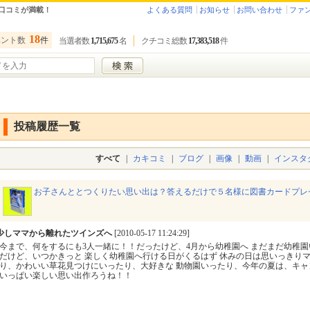
口コミが満載！
よくある質問
お知らせ
お問い合わせ
ファ
18
ベント数
件
当選者数
1,715,675
名
クチコミ総数
17,383,518
件
投稿履歴一覧
すべて
|
カキコミ
|
ブログ
|
画像
|
動画
|
インスタ
お子さんととつくりたい思い出は？答えるだけで５名様に図書カードプレ
少しママから離れたツインズへ
[2010-05-17 11:24:29]
今まで、何をするにも3人一緒に！！だったけど、4月から幼稚園へ まだまだ幼稚
だけど、いつかきっと 楽しく幼稚園へ行ける日がくるはず 休みの日は思いっきりマ
り、かわいい草花見つけにいったり、大好きな 動物園いったり、今年の夏は、キャ
いっぱい楽しい思い出作ろうね！！