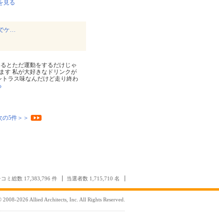
を見る
】でケ…
いるとただ運動をするだけじゃ
ます 私が大好きなドリンクが
シトラス味なんだけど走り終わ
る
次の5件＞＞
コミ総数 17,383,796 件
当選者数 1,715,710 名
 2008-2026 Allied Architects, Inc. All Rights Reserved.