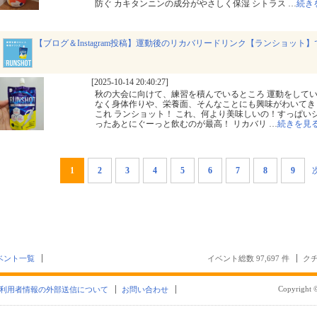
防ぐ カキタンニンの成分がやさしく保湿 シトラス
…
続き
【ブログ＆Instagram投稿】運動後のリカバリードリンク【ランショット
[2025-10-14 20:40:27]
秋の大会に向けて、練習を積んでいるところ 運動をして
なく身体作りや、栄養面、そんなことにも興味がわいてき
これ ランショット！ これ、何より美味しいの！すっぱい
ったあとにぐーっと飲むのが最高！ リカバリ
…
続きを見
1
2
3
4
5
6
7
8
9
ベント一覧
イベント総数 97,697 件
クチ
Copyright ©
利用者情報の外部送信について
お問い合わせ