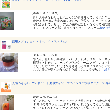
[2026-05-05 13:48:21]
青汁大好きなわたし はなかっぱの青汁知っていますか？ 
青汁は 九州産の大麦若葉をはじめ、野菜を中心とした４
が配合されているよ！ 野菜の栄養だけじゃなくって 植物性
す こどもフルーツ青汁 青臭くなくって、フルー
…
続きを
薬用メディショットオールインワンジェル
[2026-02-06 10:26:41]
導入液、化粧水、美容液、 パック、乳液、クリーム、ネッ
機能をあわせもつオールインワンクリーム メディショット
くなった方に 忙しいときでもささっと簡単にスキンケアで
ムで、伸びが良く水分っぽさを感じるところが私は
…
続
太陽のさちEX デオドラント泡ボディソープのインスタ投稿モニター30名
[2026-02-06 09:27:13]
ずっと気になってたボディソープ 太陽のさちEX 柿渋成
す 冬場のモワッとしたボディ匂い、気になってました 夏
冬って忘れがちなのでケアしたいなって思ってました ニ