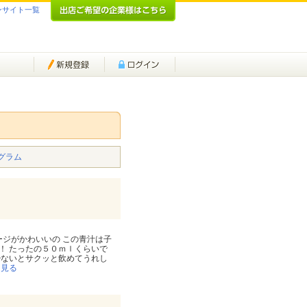
ンサイト一覧
グラム
ージがかわいいの この青汁は子
！ たったの５０ｍｌくらいで
少ないとサクッと飲めてうれし
を見る