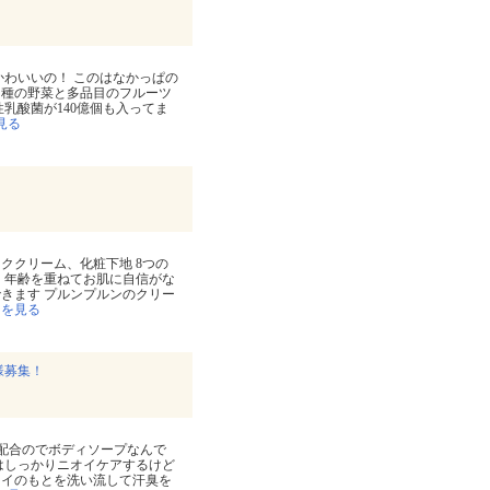
かわいいの！ このはなかっぱの
０種の野菜と多品目のフルーツ
乳酸菌が140億個も入ってま
見る
ククリーム、化粧下地 8つの
 年齢を重ねてお肌に自信がな
きます プルンプルンのクリー
きを見る
様募集！
分配合のでボディソープなんで
はしっかりニオイケアするけど
オイのもとを洗い流して汗臭を