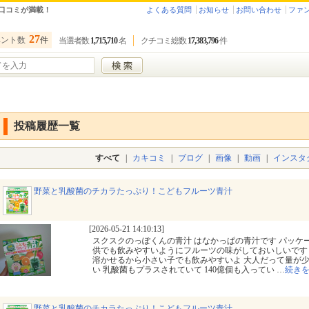
口コミが満載！
よくある質問
お知らせ
お問い合わせ
ファ
27
ベント数
件
当選者数
1,715,710
名
クチコミ総数
17,383,796
件
投稿履歴一覧
すべて
|
カキコミ
|
ブログ
|
画像
|
動画
|
インスタ
野菜と乳酸菌のチカラたっぷり！こどもフルーツ青汁
[2026-05-21 14:10:13]
スクスクのっぽくんの青汁 はなかっぱの青汁です パッケ
供でも飲みやすいようにフルーツの味がしておいしいです
溶かせるから小さい子でも飲みやすいよ 大人だって量が
い 乳酸菌もプラスされていて 140億個も入ってい
…
続き
野菜と乳酸菌のチカラたっぷり！こどもフルーツ青汁