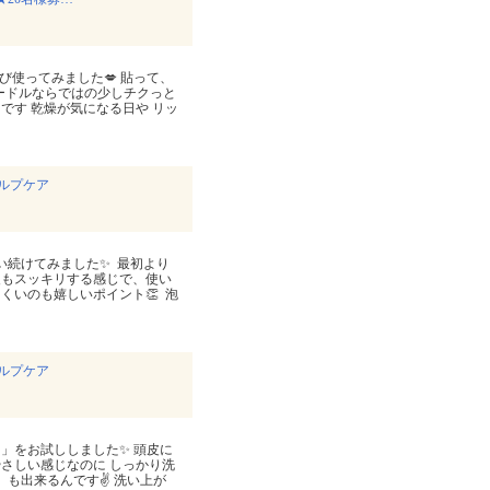
りに再び使ってみました💋 貼って、
ードルならではの少しチクっと
す 乾燥が気になる日や⁡ ⁡リッ
カルプケア
けてみました✨⁡ ⁡ 最初より
皮もスッキリする感じで、使い
嬉しいポイント👏⁡⁡ ⁡⁡ ⁡泡
カルプケア
ー」をお試ししました✨ 頭皮に
やさしい感じなのに しっかり洗
」も出来るんです✌️ 洗い上が