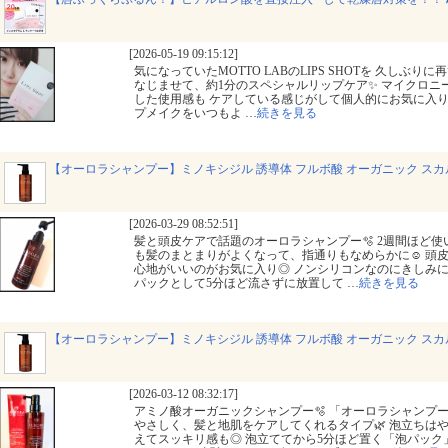
[2026-05-19 09:15:12]
気になっていたMOTTO LABのLIPS SHOTを⁡ ⁡久しぶ
なじませて、約1分のスペシャルリップケア✨ マイクロニ
した使用感も⁡ ⁡ケアしている感じがして個人的にお気に入りで
プメイクをいつもよ
…
続きを見る
【オーロラシャンプー】ミノキシジル 誘導体 フルボ酸 オーガニック ス
[2026-03-29 08:52:51]
髪と頭皮ケアで話題のオーロラシャンプー🫧 2週間ほど使い続
も髪のまとまりがよくなって、指通りもなめらかに☺️ 頭
心地がいいのがお気に入り◎ ノンシリコンなのにきしみにくいのも
パックとして5分ほど流さずに放置して
…
続きを見る
【オーロラシャンプー】ミノキシジル 誘導体 フルボ酸 オーガニック ス
[2026-03-12 08:32:17]
アミノ酸オーガニックシャンプー🫧 「オーロラシャンプ
やさしく、髪と地肌をケアしてくれるタイプ🌿 泡立ちは
えてスッキリ感も◎⁡ ⁡泡立ててから5分ほど置く「泡パック