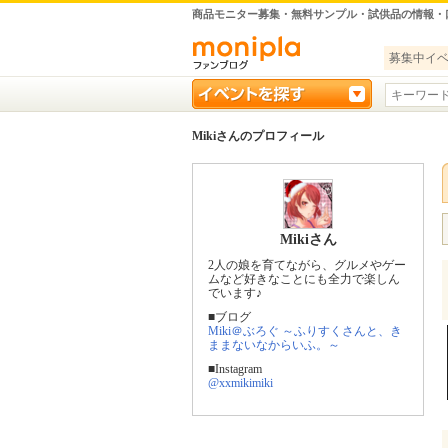
商品モニター募集・無料サンプル・試供品の情報・
募集中イ
Mikiさんのプロフィール
Mikiさん
2人の娘を育てながら、グルメやゲー
ムなど好きなことにも全力で楽しん
でいます♪
■ブログ
Miki＠ぶろぐ ～ふりすくさんと、き
ままないなからいふ。～
■Instagram
@xxmikimiki