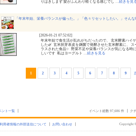
りはきしまず 髪がふんわり軽くなる感じでし
…
続きを見
「年末年始、栄養バランスが偏った。」「色々リセットしたい。」そんな
[2026-01-21 07:52:02]
年末年始で食生活が乱れがちだったので、 玄米酵素ハイゲ
した🌿⁡ ⁡ 玄米胚芽表皮を麹菌で発酵させた玄米酵素に、
ラスされた食品✨⁡ ⁡ 野菜不足や栄養バランスが気になる時に
しいです⁡ ⁡ 私はヨーグルト
…
続きを見る
1
2
3
4
5
6
7
8
9
ベント一覧
イベント総数 97,686 件
クチ
Copyright ©
利用者情報の外部送信について
お問い合わせ