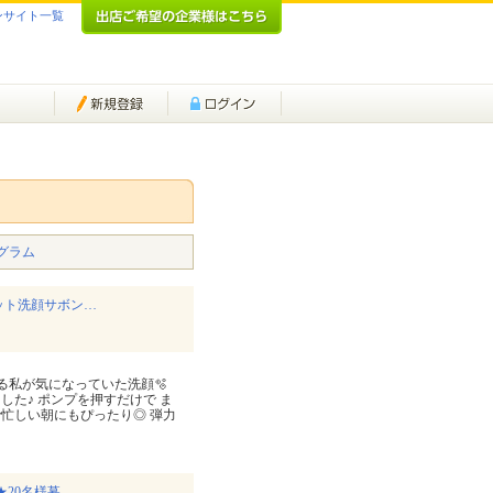
ンサイト一覧
グラム
ット洗顔サボン…
ある私が気になっていた洗顔🫧
♪ ポンプを押すだけで⁡ ⁡ま
で忙しい朝にもぴったり◎ 弾力
20名様募…