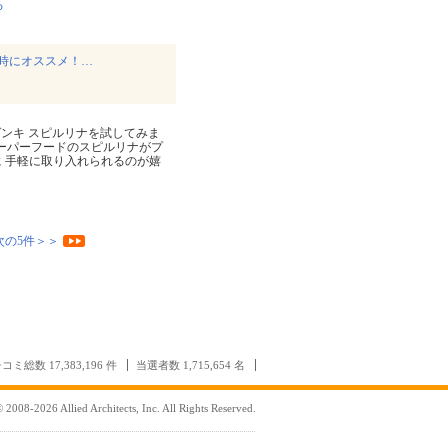
る
時にオススメ！…
ンキ スピルリナを試してみま
 スーパーフードのスピルリナがプ
⁡ ⁡手軽に取り入れられるのが嬉
次の5件＞＞
コミ総数 17,383,196 件
当選者数 1,715,654 名
 2008-2026 Allied Architects, Inc. All Rights Reserved.