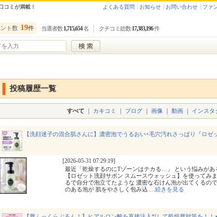
口コミが満載！
よくある質問
お知らせ
お問い合わせ
ファ
19
ベント数
件
当選者数
1,715,654
名
クチコミ総数
17,383,196
件
投稿履歴一覧
すべて
|
カキコミ
|
ブログ
|
画像
|
動画
|
インスタ
【洗顔迷子の混合肌さんに】濃密泡でうるおい×毛穴汚れさっぱり『ロゼ
[2026-05-31 07:29:19]
最近「乾燥するのにTゾーンはテカる…」⁡ ⁡という悩みが
【ロゼット洗顔サボン スムースウォッシュ】を使ってみました
るで自分で泡立てたような⁡ ⁡濃密な石けん泡が出てくるの
のある泡が⁡ ⁡肌をやさしく包み込
…
続きを見る
【唇ふっくらぷるん！】ヒアルロン酸を直接注入*¹して乾燥唇対策を！！★