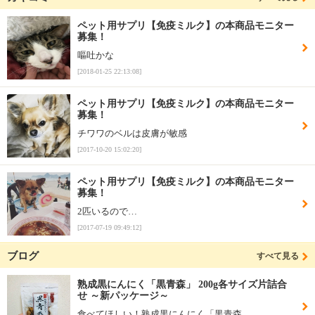
ペット用サプリ【免疫ミルク】の本商品モニター
募集！
嘔吐かな
[2018-01-25 22:13:08]
ペット用サプリ【免疫ミルク】の本商品モニター
募集！
チワワのベルは皮膚が敏感
[2017-10-20 15:02:20]
ペット用サプリ【免疫ミルク】の本商品モニター
募集！
2匹いるので…
[2017-07-19 09:49:12]
ブログ
すべて見る
熟成黒にんにく「黒青森」 200g各サイズ片詰合
せ ～新パッケージ～
食べてほしい！熟成黒にんにく「黒青森…