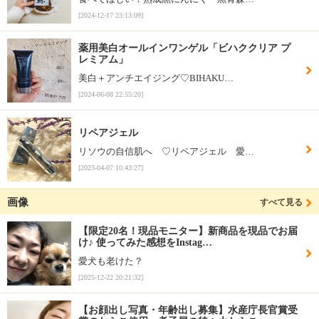
[2024-12-17 23:13:09]
薬用美白オールインワンゲル「ビハククリア プ
レミアム」
美白＋アンチエイジング♡BIHAKU…
[2024-06-08 22:55:20]
リペアジェル
リソウの自信肌へ ♡リペアジェル 愛…
[2023-04-07 10:43:27]
画像
すべて見る
【限定20名！現品モニター】新商品を現品でお届
け♪ 使ってみた感想をInstag…
愛犬も老けた？
[2025-12-22 20:21:32]
【お顔出し写真・年齢出し募集】水産庁長官賞受