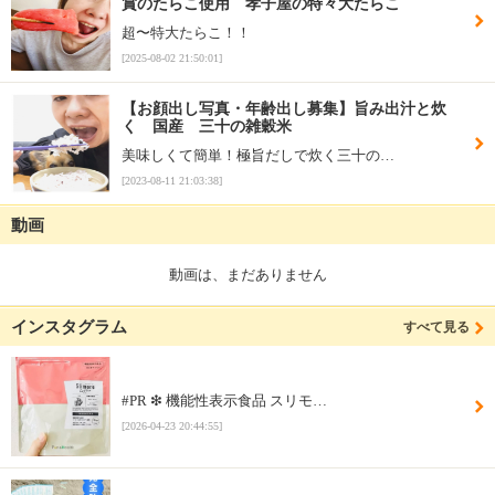
賞のたらこ使用 孝子屋の特々大たらこ
超〜特大たらこ！！
[2025-08-02 21:50:01]
【お顔出し写真・年齢出し募集】旨み出汁と炊
く 国産 三十の雑穀米
美味しくて簡単！極旨だしで炊く三十の…
[2023-08-11 21:03:38]
動画
動画は、まだありません
インスタグラム
すべて見る
#PR ❇︎ 機能性表示食品 スリモ…
[2026-04-23 20:44:55]