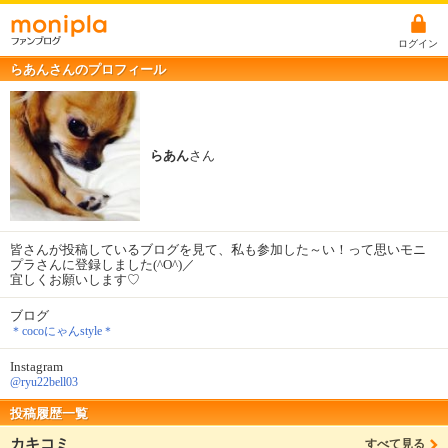
ログイン
らあんさんのプロフィール
らあん
さん
皆さんが投稿しているブログを見て、私も参加した～い！って思いモニ
プラさんに登録しました(^O^)／
宜しくお願いします♡
ブログ
＊cocoにゃんstyle＊
Instagram
@ryu22bell03
投稿履歴一覧
カキコミ
すべて見る