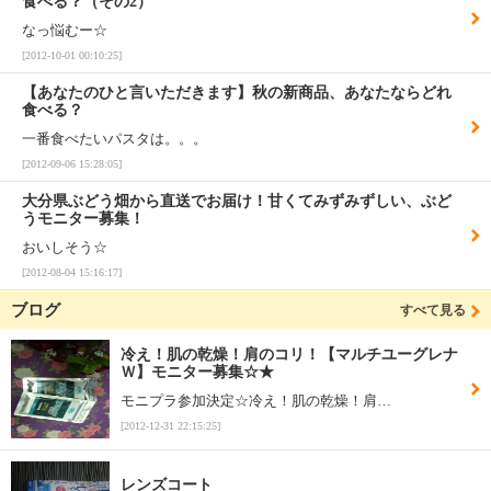
食べる？（その2）
なっ悩むー☆
[2012-10-01 00:10:25]
【あなたのひと言いただきます】秋の新商品、あなたならどれ
食べる？
一番食べたいパスタは。。。
[2012-09-06 15:28:05]
大分県ぶどう畑から直送でお届け！甘くてみずみずしい、ぶど
うモニター募集！
おいしそう☆
[2012-08-04 15:16:17]
ブログ
すべて見る
冷え！肌の乾燥！肩のコリ！【マルチユーグレナ
Ｗ】モニター募集☆★
モニプラ参加決定☆冷え！肌の乾燥！肩…
[2012-12-31 22:15:25]
レンズコート