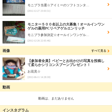
モニプラ当選☆アイミーのソフトコンタ…
[2012-12-27 23:03:51]
モニター５００名以上の大募集！オールインワン
ゲルの薬用PCリペアゲルエンリッチ
モニプラ参加決定☆オールインワンゲル…
[2012-12-26 22:05:46]
画像
すべて見る
【参加者全員】ベビーとお出かけの写真を投稿し
て柔らかシリコンスプーンプレゼント！
お花見☆
[2012-06-11 14:28:59]
動画
動画は、まだありません
インスタグラム