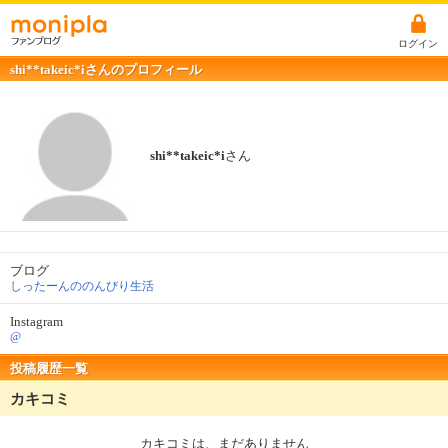
ログイン
shi**takeic*iさんのプロフィール
shi**takeic*i
さん
ブログ
しったーんののんびり生活
Instagram
@
投稿履歴一覧
カキコミ
カキコミは、まだありません