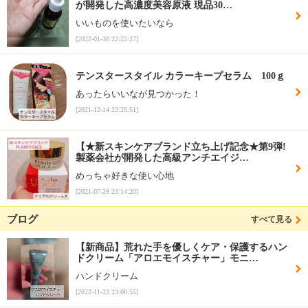
が開発した高濃度美容原液 現品30…
いいものを使いたいなら
[2022-01-30 22:22:27]
テンスタースタイル カラーキープセラム 100ｇ
あったらいいなが見つかった！
[2021-12-14 22:25:51]
【★新スキンケアブランド立ち上げ記念★第9弾!
製薬会社が開発した高級アンチエイジ…
めっちゃ好きな使い心地
[2021-07-29 23:14:20]
ブログ
すべて見る
【新商品】荒れた手を優しくケア・保護するハン
ドクリーム「アロエモイスチャー」モニ…
ハンドクリーム
[2022-11-22 23:00:55]