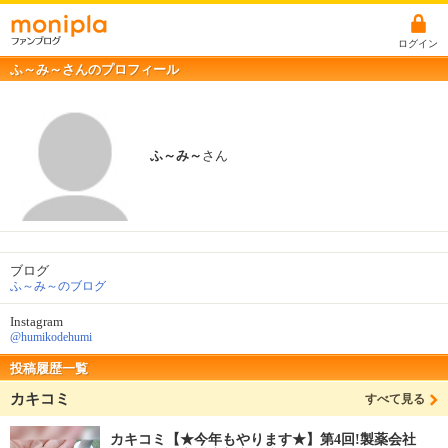
ログイン
ふ～み～さんのプロフィール
ふ～み～
さん
ブログ
ふ～み～のブログ
Instagram
@humikodehumi
投稿履歴一覧
カキコミ
すべて見る
カキコミ【★今年もやります★】第4回!製薬会社