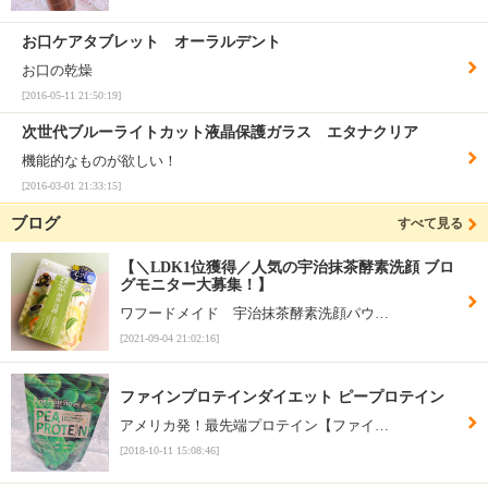
お口ケアタブレット オーラルデント
お口の乾燥
[2016-05-11 21:50:19]
次世代ブルーライトカット液晶保護ガラス エタナクリア
機能的なものが欲しい！
[2016-03-01 21:33:15]
ブログ
すべて見る
【＼LDK1位獲得／人気の宇治抹茶酵素洗顔 ブロ
グモニター大募集！】
ワフードメイド 宇治抹茶酵素洗顔パウ…
[2021-09-04 21:02:16]
ファインプロテインダイエット ピープロテイン
アメリカ発！最先端プロテイン【ファイ…
[2018-10-11 15:08:46]