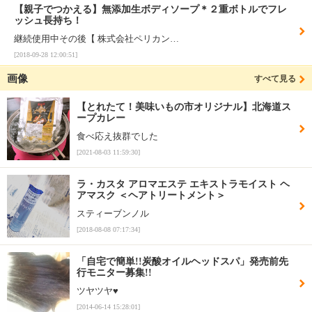
【親子でつかえる】無添加生ボディソープ＊２重ボトルでフレ
ッシュ長持ち！
継続使用中その後【 株式会社ペリカン…
[2018-09-28 12:00:51]
画像
すべて見る
【とれたて！美味いもの市オリジナル】北海道ス
ープカレー
食べ応え抜群でした
[2021-08-03 11:59:30]
ラ・カスタ アロマエステ エキストラモイスト ヘ
アマスク ＜ヘアトリートメント＞
スティーブンノル
[2018-08-08 07:17:34]
「自宅で簡単!!炭酸オイルヘッドスパ」発売前先
行モニター募集!!
ツヤツヤ♥︎
[2014-06-14 15:28:01]