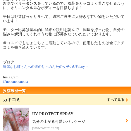
趣味でベリーダンスをしているので、衣装をカッコよく着こなせるよう
に、オリエンタル系なボディーを目指します！
平日は野菜ばっかり食べて、週末ご褒美に大好きな甘い物をいただいて
います！
モニター応募は基本的に詳細や説明を読んで、興味を持った物、自分の
悩みを解消してくれそうな物に応募させていただいております。
＠コスメでもちょこちょこ活動しているので、使用したものは全てクチ
コミを書き込んでいます。
ブログ
綺麗なお姉さんへの道のり～のんたの女子力UPdiary～
Instagram
@nonononononta
投稿履歴一覧
カキコミ
すべて見る
UV PROTECT SPRAY
気分の上がる可愛いパッケージ
[2018-09-07 23:25:53]