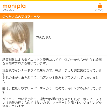
ログイン
のんたさんのプロフィール
のんた
さん
糖質制限によるダイエットと優秀コスメで、体の中からも外からも綺麗
を目指すブログを書いています。
混合肌でインナードライ気味なので、乾燥・テカリ共に気になっていま
す。
お肌の曲がり角を迎えて、毛穴とシミ悩みもプラスされてしまいまし
た…
髪は、乾燥しやすい＋パーマ＋カラーなので、毎日ケアを頑張っていま
す。
ダイエットの成果が出て、理想の体重にはなりましたが、ボディーライ
ンは納得の行くものではないので、マッサージと筋トレ、ジョギングを
頑張っています。