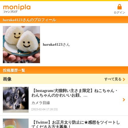
ログイン
haruka4123さんのプロフィール
haruka4123
さん
投稿履歴一覧
画像
すべて見る
【Instagram/犬猫飼い主さま限定】ねこちゃん・
わんちゃんのかわいいお顔、…
カメラ目線
[2023-02-04 17:20:23]
【Twitter】お正月太り防止に★感想をツイートし
てくださる方大募集！