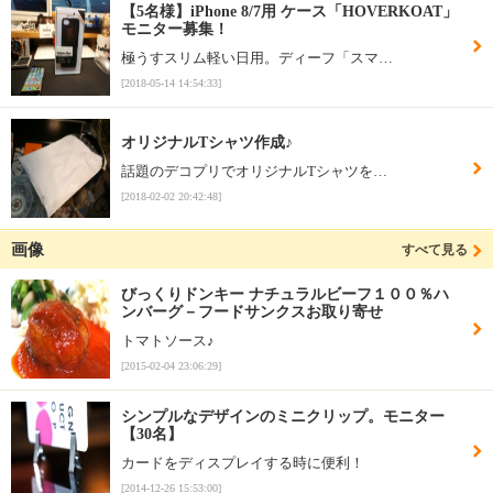
【5名様】iPhone 8/7用 ケース「HOVERKOAT」
モニター募集！
極うすスリム軽い日用。ディーフ「スマ…
[2018-05-14 14:54:33]
オリジナルTシャツ作成♪
話題のデコプリでオリジナルTシャツを…
[2018-02-02 20:42:48]
画像
すべて見る
びっくりドンキー ナチュラルビーフ１００％ハ
ンバーグ－フードサンクスお取り寄せ
トマトソース♪
[2015-02-04 23:06:29]
シンプルなデザインのミニクリップ。モニター
【30名】
カードをディスプレイする時に便利！
[2014-12-26 15:53:00]