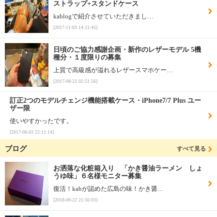
ストラップ+スタンドケース
kablogで紹介させていただきまし…
[2017-11-03 14:21:45]
日頃のご協力感謝企画・新作のレザーモデル 5機
種分・１度限りの募集
上質で高級感が溢れるレザースマホケー…
[2017-08-23 02:51:56]
訂正2つのモデルチェンジ機能搭載ケース・iPhone7/7 Plus ユー
ザー限
使いやすかったです。
[2017-06-03 22:11:14]
ブログ
すべて見る
お洒落な化粧箱入り 「かき醤油ラーメン しょ
うゆ味」６名様モニター募集
復活！kabが認めた広島の味！かき醤…
[2018-09-22 21:56:03]