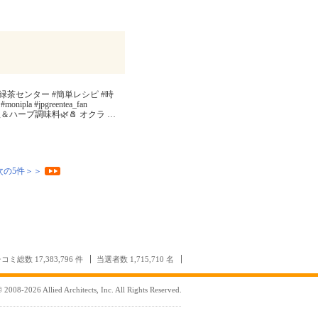
緑茶センター #簡単レシピ #時
 #jpgreentea_fan
塩＆ハーブ調味料🌿🧂 オクラ
…
次の5件＞＞
コミ総数 17,383,796 件
当選者数 1,715,710 名
 2008-2026 Allied Architects, Inc. All Rights Reserved.