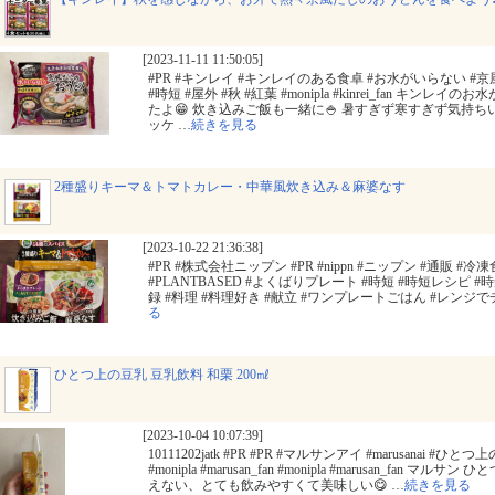
[2023-11-11 11:50:05]
#PR #キンレイ #キンレイのある食卓 #お水がいらない #
#時短 #屋外 #秋 #紅葉 #monipla #kinrei_fan キ
たよ😁 炊き込みご飯も一緒に🍚 暑すぎず寒すぎず気持
ッケ
…
続きを見る
2種盛りキーマ＆トマトカレー・中華風炊き込み＆麻婆なす
[2023-10-22 21:36:38]
#PR #株式会社ニップン #PR #nippn #ニップン #通販 #
#PLANTBASED #よくばりプレート #時短 #時短レシピ 
録 #料理 #料理好き #献立 #ワンプレートごはん #レンジでチン #m
る
ひとつ上の豆乳 豆乳飲料 和栗 200㎖
[2023-10-04 10:07:39]
10111202jatk #PR #PR #マルサンアイ #marusanai #
#monipla #marusan_fan #monipla #marusan_fan 
えない、とても飲みやすくて美味しい😋
…
続きを見る