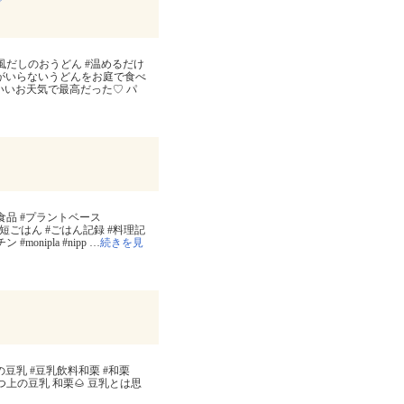
京風だしのおうどん #温めるだけ
ンレイのお水がいらないうどんをお庭で食べ
ちいいお天気で最高だった♡ パ
冷凍食品 #プラントベース
#時短ごはん #ごはん記録 #料理記
onipla #nipp
…
続きを見
ひとつ上の豆乳 #豆乳飲料和栗 #和栗
マルサン ひとつ上の豆乳 和栗🌰 豆乳とは思