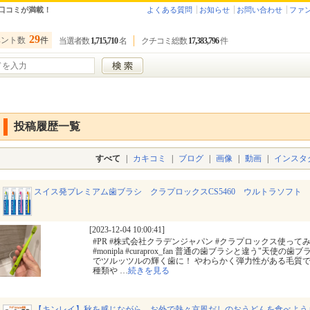
口コミが満載！
よくある質問
お知らせ
お問い合わせ
ファ
29
ベント数
件
当選者数
1,715,710
名
クチコミ総数
17,383,796
件
投稿履歴一覧
すべて
|
カキコミ
|
ブログ
|
画像
|
動画
|
インスタ
スイス発プレミアム歯ブラシ クラプロックスCS5460 ウルトラソフト
[2023-12-04 10:00:41]
#PR #株式会社クラデンジャパン #クラプロックス使ってみた 
#monipla #curaprox_fan 普通の歯ブラシと違う"天使
でツルッツルの輝く歯に！ やわらかく弾力性がある毛質で
種類や
…
続きを見る
【キンレイ】秋を感じながら、お外で熱々京風だしのおうどんを食べよう