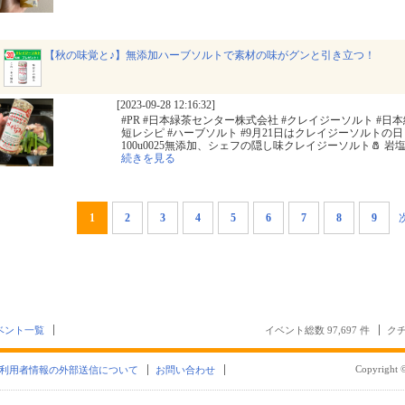
【秋の味覚と♪】無添加ハーブソルトで素材の味がグンと引き立つ！
[2023-09-28 12:16:32]
#PR #日本緑茶センター株式会社 #クレイジーソルト #日本
短レシピ #ハーブソルト #9月21日はクレイジーソルトの日 #monipla
100u0025無添加、シェフの隠し味クレイジーソルト🧂 岩
続きを見る
1
2
3
4
5
6
7
8
9
ベント一覧
イベント総数 97,697 件
クチ
Copyright ©
利用者情報の外部送信について
お問い合わせ