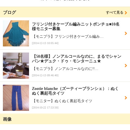
ブログ
すべて見る
フリンジ付きケーブル編みニットポンチョ■10名
様モニター募集
【モニプラ】フリンジ付きケーブル編み…
[2014-12-13 10:05:44]
【50名様】ノンアルコールなのに、まるでシャン
パン★デュク・ドゥ・モンターニュ★
【モニプラ】ノンアルコールなのに!!…
[2014-12-13 09:46:40]
Zootie blanche（ズーティーブランシェ）：ぬく
ぬく裏起毛タイツ
【モニター】ぬくぬく裏起毛タイツ
[2014-10-22 17:53:50]
画像