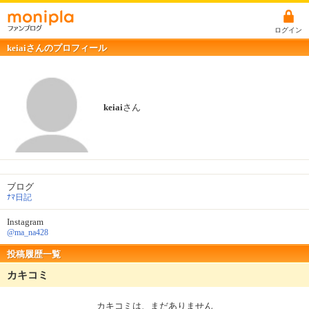
ログイン
keiaiさんのプロフィール
keiai
さん
ブログ
ﾅﾏ日記
Instagram
@ma_na428
投稿履歴一覧
カキコミ
カキコミは、まだありません