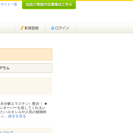
ンサイト一覧
グラム
水分解エラスチン）配合！ ★
ンオーバーを促してくれるレ
れたハロキシルや人気の植物幹
使っ
…
続きを見る
カルプケア