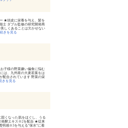
ー ★頭皮に栄養を与え、髪を
能士 ダブル監修の研究開発商
まで美しくあることは欠かせない
続きを見る
 お子様の野菜嫌い偏食に悩む
汁には、九州産の大麦若葉をは
が配合されています 野菜の栄
続きを見る
に固くなった肌をほぐし、うる
発酵エキス※2を配合 ★従来
明感※3を与える“保水”に着