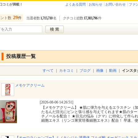
口コミが満載！
よくある質問
お知らせ
お問い合わせ
ファ
29
ベント数
件
当選者数
1,715,710
名
クチコミ総数
17,383,796
件
投稿履歴一覧
すべて
|
カキコミ
|
ブログ
|
画像
|
動画
|
インスタ
メモケアクリーム
[2026-08-06 14:26:51]
【メモケアクリーム】 ★肌に弾力を与えるエラスチン（加
たるんだ目元にピンと張り感を与えてくれます★肌のター
チノールを配合！ ★目元の悩み（クマ）に特化して作ら
細胞エキス（リンゴ果実培養細胞エキス）配合！ 早速、
【オーロラシャンプー】ミノキシジル 誘導体 フルボ酸 オーガニック ス