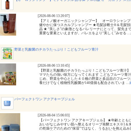
[2026-08-06 13:20:07]
【アミノ酸オーガニックシャンプー】 オーロラシャンプ
健やかに保つスカルプシャンプー ★毛髪診断士®＆毛髪技
品 ★ “美しさ”の象徴となるバレリーナにとって、髪先
重要な要素といえますが、バレエをより“美しく”みせる
…
野菜と乳酸菌のチカラたっぷり！こどもフルーツ青汁
[2026-08-06 13:10:45]
【野菜と乳酸菌のチカラたっぷり！こどもフルーツ青汁】
ママたちの強い味方になってくれます こどもフルーツ青
じめ、野菜を中心とした４０種の野菜と多品目のフルーツ
養だけでなく植物性乳酸菌が140億個も配合されていま
…
パーフェクトワン アクアキープジェル
[2026-08-04 15:06:03]
【パーフェクトワン アクアキープジェル】 ★年齢ととも
おいがなじみやすい肌へ整えるオリーブ発酵エキス※1＆米
の乾燥ケアのための“保湿”ではなく、うるおいを抱え込み透