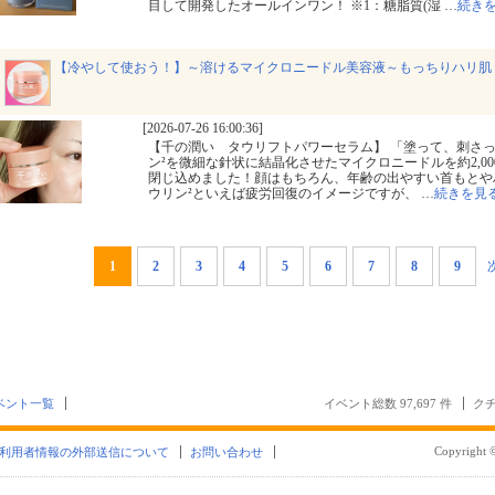
目して開発したオールインワン！ ※1：糖脂質(湿
…
続き
【冷やして使おう！】～溶けるマイクロニードル美容液～もっちりハリ肌
[2026-07-26 16:00:36]
【千の潤い タウリフトパワーセラム】 「塗って、刺さっ
ン²を微細な針状に結晶化させたマイクロニードルを約2,0
閉じ込めました！顔はもちろん、年齢の出やすい首もとや
ウリン²といえば疲労回復のイメージですが、
…
続きを見
1
2
3
4
5
6
7
8
9
ベント一覧
イベント総数 97,697 件
クチ
Copyright ©
利用者情報の外部送信について
お問い合わせ