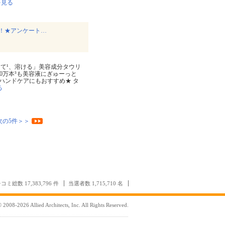
を見る
！★アンケート…
て¹、溶ける」美容成分タウリ
00万本³も美容液にぎゅーっと
ハンドケアにもおすすめ★ タ
る
次の5件＞＞
コミ総数 17,383,796 件
当選者数 1,715,710 名
 2008-2026 Allied Architects, Inc. All Rights Reserved.