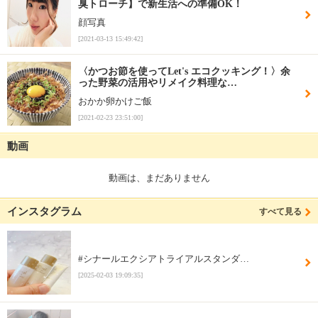
臭トローチ】で新生活への準備OK！
顔写真
[2021-03-13 15:49:42]
〈かつお節を使ってLet's エコクッキング！〉余
った野菜の活用やリメイク料理な…
おかか卵かけご飯
[2021-02-23 23:51:00]
動画
動画は、まだありません
インスタグラム
すべて見る
#シナールエクシアトライアルスタンダ…
[2025-02-03 19:09:35]