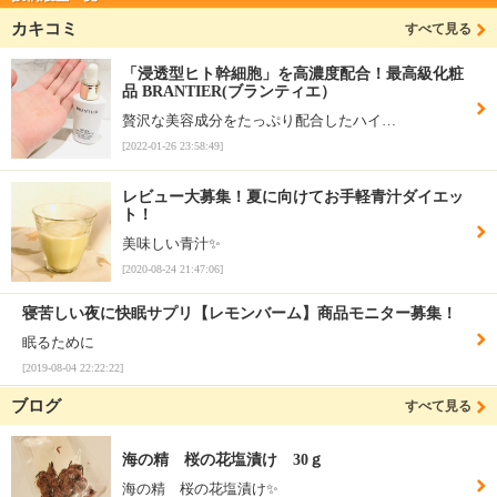
カキコミ
すべて見る
「浸透型ヒト幹細胞」を高濃度配合！最高級化粧
品 BRANTIER(ブランティエ）
贅沢な美容成分をたっぷり配合したハイ…
[2022-01-26 23:58:49]
レビュー大募集！夏に向けてお手軽青汁ダイエッ
ト！
美味しい青汁✨
[2020-08-24 21:47:06]
寝苦しい夜に快眠サプリ【レモンバーム】商品モニター募集！
眠るために
[2019-08-04 22:22:22]
ブログ
すべて見る
海の精 桜の花塩漬け 30ｇ
海の精 桜の花塩漬け✨