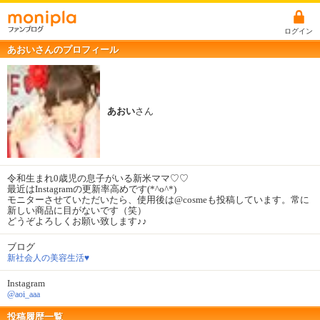
ログイン
あおいさんのプロフィール
あおい
さん
令和生まれ0歳児の息子がいる新米ママ♡♡
最近はInstagramの更新率高めです(*^o^*)
モニターさせていただいたら、使用後は@cosmeも投稿しています。常に
新しい商品に目がないです（笑）
どうぞよろしくお願い致します♪♪
ブログ
新社会人の美容生活♥︎
Instagram
@aoi_aaa
投稿履歴一覧