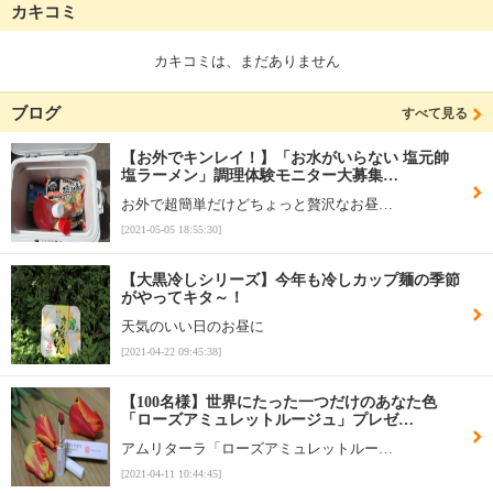
カキコミ
カキコミは、まだありません
ブログ
すべて見る
【お外でキンレイ！】「お水がいらない 塩元帥
塩ラーメン」調理体験モニター大募集…
お外で超簡単だけどちょっと贅沢なお昼…
[2021-05-05 18:55:30]
【大黒冷しシリーズ】今年も冷しカップ麺の季節
がやってキタ～！
天気のいい日のお昼に
[2021-04-22 09:45:38]
【100名様】世界にたった一つだけのあなた色
「ローズアミュレットルージュ」プレゼ…
アムリターラ「ローズアミュレットルー…
[2021-04-11 10:44:45]