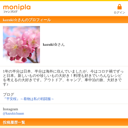
ログイン
kazuki☆さんのプロフィール
kazuki☆
さん
1年の半分は日本、半分は海外に住んでいましたが、今はコロナ禍でずっ
と日本。新しいものや珍しいもの大好き！料理も好きでいろんなレシピ
を考えるの大好きです。アウトドア、キャンプ、車中泊の旅、大好きで
す♪
ブログ
『平安桜』～着物は私の戦闘服～
Instagram
@kazukichaaan
投稿履歴一覧