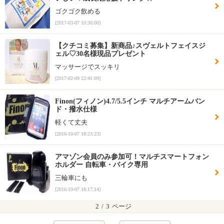
ゴクゴク飲める
[2017-03-07 10:30:00]
【クチコミ募集】新商品♪スヴェルトフェイスジ
ェル♡30名様現品プレゼント
マッサージでスッキリ
[2017-02-09 22:41:09]
Finon(フィノン)4.7/5.5インチ マルチアームバン
ド・撥水仕様
軽くて丈夫
[2016-10-07 18:23:23]
アマゾン会員のみ参加可！マルチスマートフォン
ホルダー 自転車・バイク専用
三輪車にも
[2016-10-07 18:17:14]
2
/
3
ページ