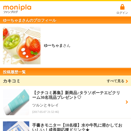
ログイン
ゆーちゃまさんのプロフィール
ゆーちゃま
さん
投稿履歴一覧
カキコミ
すべて見る
【クチコミ募集】新商品♪タラソボーテエピクリ
ーム30名現品プレゼント♡
ツルンとキレイ
[2017-05-07 21:52:46]
手書きモニター【10名様】水や牛乳に溶かしてお
いしい！成長期応援ドリンク★