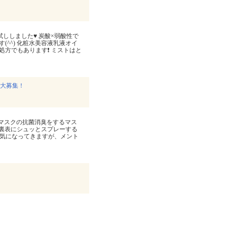
試ししました♥ 炭酸×弱酸性で
(^^) 化粧水美容液乳液オイ
処方でもあります❗ ミストはと
様大募集！
でマスクの抗菌消臭をするマス
の裏表にシュッとスプレーする
も気になってきますが、メント