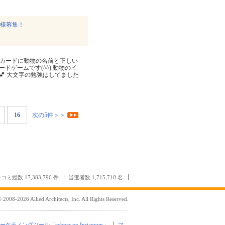
名様募集！
物カードに動物の名前と正しい
ゲームです(^^) 動物のイ
 大文字の勉強はしてました
16
次の5件＞＞
コミ総数 17,383,796 件
当選者数 1,715,710 名
 2008-2026 Allied Architects, Inc. All Rights Reserved.
mマーケティングツール「echoes on Instagram」
マ