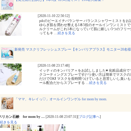
[2020-11-10 22:50:12]
pdcのピーエイチバランサー バランスシャワーミストをお
ゆらぎ肌を潤わせ整える1本5役のオールインワンミストです
ルクリームがこれ1本になっていて肌に嬉しい5つのフリー
ってもキ
…
続きを見る
新発売 マスクリフレッシュスプレー【キンバリアプラス】モニター20名
[2020-11-08 23:17:48]
イッティのキンバリア＋をお試ししました♥ 化粧品成分
クコーティングスプレーです(^^) 使い方は簡単でマスク
だけでOK❗ マスクを長時間つけていると息苦しいし臭い
ール配合だからスプレーする
…
続きを見る
「ママ、キレイっ♡」オールインワンゲル for mom by mom.
ペリカン石鹸 for mom by …
[2020-11-08 23:07:31][
ブログ記事へ
]
続きを見る