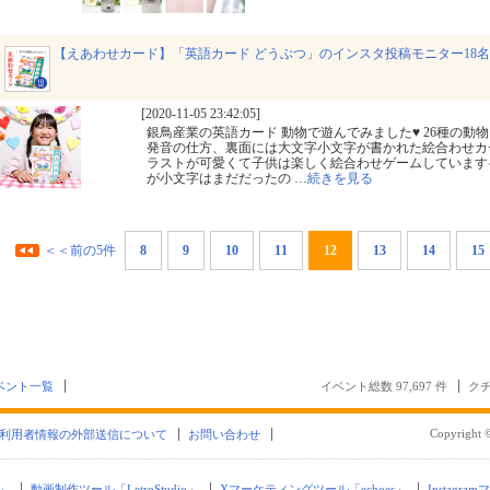
【えあわせカード】「英語カード どうぶつ」のインスタ投稿モニター18
[2020-11-05 23:42:05]
銀鳥産業の英語カード 動物で遊んでみました♥ 26種の動
発音の仕方、裏面には大文字小文字が書かれた絵合わせカード
ラストが可愛くて子供は楽しく絵合わせゲームしています
が小文字はまだだったの
…
続きを見る
＜＜前の5件
8
9
10
11
12
13
14
15
ベント一覧
イベント総数 97,697 件
クチ
Copyright ©
利用者情報の外部送信について
お問い合わせ
」
動画制作ツール「LetroStudio」
Xマーケティングツール「echoes」
Instagra