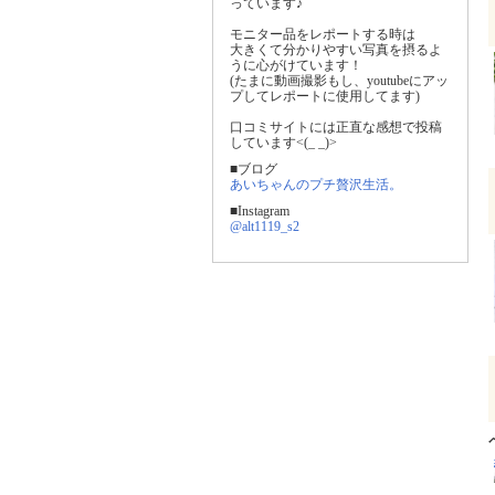
っています♪
モニター品をレポートする時は
大きくて分かりやすい写真を摂るよ
うに心がけています！
(たまに動画撮影もし、youtubeにアッ
プしてレポートに使用してます)
口コミサイトには正直な感想で投稿
しています<(_ _)>
■ブログ
あいちゃんのプチ贅沢生活。
■Instagram
@alt1119_s2