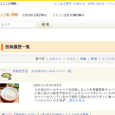
口コミが満載！
よくある質問
お知らせ
お問い合わせ
ファ
29
ベント数
件
当選者数
1,715,710
名
クチコミ総数
17,383,796
件
投稿履歴一覧
すべて
|
カキコミ
|
ブログ
|
画像
|
動画
|
インスタ
冬販売予定 カネ吉のロールキャベツ（仮）
[2020-11-19 19:16:07]
カネ吉のロールキャベツを試食しました♥ 青森県産キャ
た冬に向けて販売予定のロールキャベツです(^^) パック
キャベツが入っているので湯煎で温めるだけですぐに食べ
ベツのトロトロさ😍💕
…
続きを見る
【発売前にお試し】1本5役*2の時短ミスト 216名大募集！