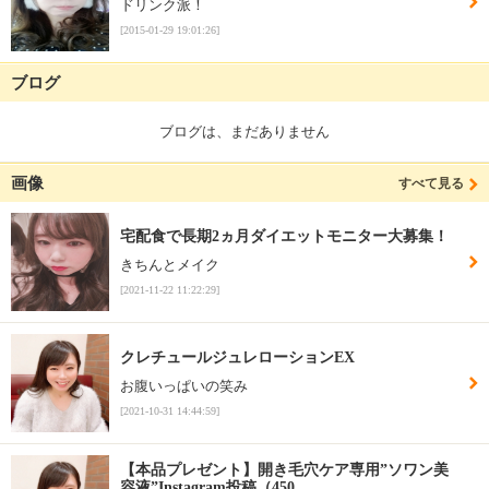
ドリンク派！
[2015-01-29 19:01:26]
ブログ
ブログは、まだありません
画像
すべて見る
宅配食で長期2ヵ月ダイエットモニター大募集！
きちんとメイク
[2021-11-22 11:22:29]
クレチュールジュレローションEX
お腹いっぱいの笑み
[2021-10-31 14:44:59]
【本品プレゼント】開き毛穴ケア専用”ソワン美
容液”Instagram投稿（450…