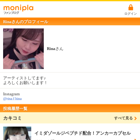
ログイン
Rinaさんのプロフィール
Rina
さん
アーティストしてます♪
よろしくお願いします！
Instagram
@rina.f.hina
投稿履歴一覧
カキコミ
すべて見る
イミダゾールジペプチド配合！アンカーカプセル