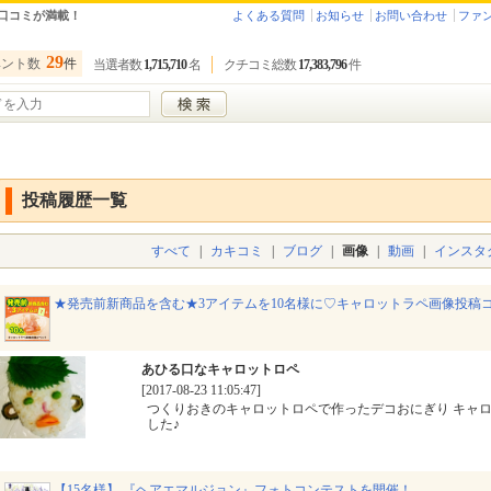
口コミが満載！
よくある質問
お知らせ
お問い合わせ
ファ
29
ベント数
件
当選者数
1,715,710
名
クチコミ総数
17,383,796
件
投稿履歴一覧
すべて
|
カキコミ
|
ブログ
|
画像
|
動画
|
インスタ
★発売前新商品を含む★3アイテムを10名様に♡キャロットラペ画像投稿コ
あひる口なキャロットロペ
[2017-08-23 11:05:47]
つくりおきのキャロットロペで作ったデコおにぎり キャ
した♪
【15名様】 『ヘアエマルジョン』フォトコンテストを開催！