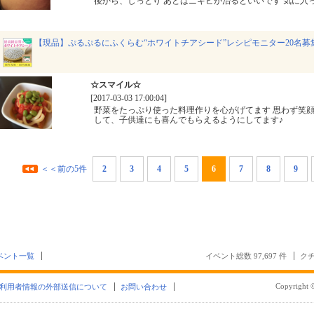
後から、しっとり あとはニキビが治るといいです 気に入
【現品】ぷるぷるにふくらむ“ホワイトチアシード”レシピモニター20名募
☆スマイル☆
[2017-03-03 17:00:04]
野菜をたっぷり使った料理作りを心がげてます 思わず笑
して、子供達にも喜んでもらえるようにしてます♪
＜＜前の5件
2
3
4
5
6
7
8
9
ベント一覧
イベント総数 97,697 件
クチ
Copyright ©
利用者情報の外部送信について
お問い合わせ