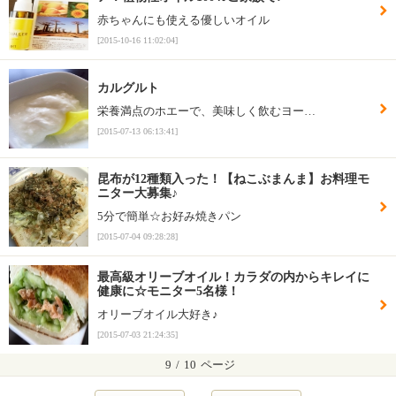
赤ちゃんにも使える優しいオイル
[2015-10-16 11:02:04]
カルグルト
栄養満点のホエーで、美味しく飲むヨー…
[2015-07-13 06:13:41]
昆布が12種類入った！【ねこぶまんま】お料理モ
ニター大募集♪
5分で簡単☆お好み焼きパン
[2015-07-04 09:28:28]
最高級オリーブオイル！カラダの内からキレイに
健康に☆モニター5名様！
オリーブオイル大好き♪
[2015-07-03 21:24:35]
9
/
10
ページ