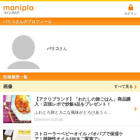
ログイン
バリコさんのプロフィール
バリコ
さん
投稿履歴一覧
画像
すべて見る
【アクリブランド】「わたしの旅ごはん」商品購
入・店頭レポで炒飯4品をプレゼント！
ふわとろ卵とカニな風味がとろけあう☆…
[2016-02-01 15:23:26]
ストローラーベビーオイル バオバブで保湿ケ
ア！植物性オイル100％ご家族で♪