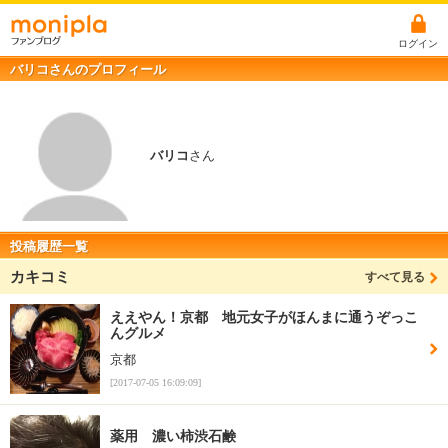
ログイン
バリコさんのプロフィール
バリコ
さん
投稿履歴一覧
カキコミ
すべて見る
ええやん！京都 地元女子がほんまに通うぞっこ
んグルメ
京都
[2017-07-05 16:09:09]
薬用 濃い柿渋石鹸