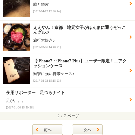
脇と頭皮
[2017-04-12 12:30:14]
ええやん！京都 地元女子がほんまに通うぞっこ
んグルメ
旅行大好き♪
[2017-03-06 14:40:21]
【iPhone7・iPhone7 Plus】ユーザー限定！エアク
ッションケース
衝撃に強い携帯ケース♪
[2017-02-02 15:15:23]
夜用サポーター 足つらナイト
足が。。。
[2017-01-06 15:50:36]
2
/
7
ページ
前へ
次へ