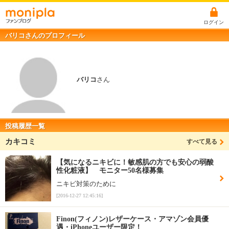
ログイン
バリコさんのプロフィール
バリコ
さん
投稿履歴一覧
カキコミ
すべて見る
【気になるニキビに！敏感肌の方でも安心の弱酸
性化粧液】 モニター50名様募集
ニキビ対策のために
[2016-12-27 12:45:16]
Finon(フィノン)レザーケース・アマゾン会員優
遇・iPhoneユーザー限定！