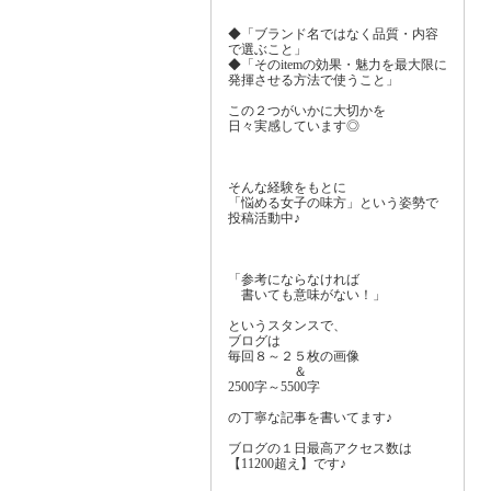
◆「ブランド名ではなく品質・内容
で選ぶこと」
◆「そのitemの効果・魅力を最大限に
発揮させる方法で使うこと」
この２つがいかに大切かを
日々実感しています◎
そんな経験をもとに
「悩める女子の味方」という姿勢で
投稿活動中♪
「参考にならなければ
書いても意味がない！」
というスタンスで、
ブログは
毎回８～２５枚の画像
＆
2500字～5500字
の丁寧な記事を書いてます♪
ブログの１日最高アクセス数は
【11200超え】です♪