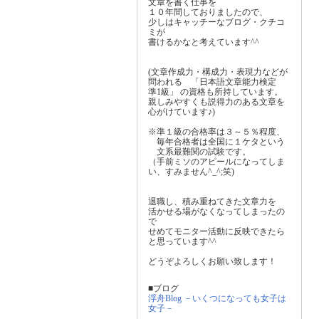
文章を書く仕事を
１０年間しておりましたので、
少しはキャッチーなブログ・クチコ
ミが
書けるかなと考えています^^
(文章作成力・構成力・表現力などが
問われる 「日本語文章能力検定
準1級」 の資格も所持しています。
親しみやすくも説得力のある文章を
心がけています♪)
※準１級の合格率は３～５％程度、
毎年合格者は全国に１ケタという
文系最難関の試験です。
（手前ミソのアピールになってしま
い、すみません^_^;笑)
退職し、積み重ねてきた文章力を
活かせる場がなくなってしまったの
で
せめてモニター活動に反映できたら
と思っています^^
どうぞよろしくお願い致します！
■ブログ
浮舟Blog －いくつになっても女子は
女子－