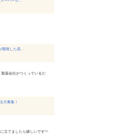
＆スーパーホ…
が開発した高…
た】 製薬会社がつくっているだ
ける方募集！
役に立てましたら嬉しいです^^