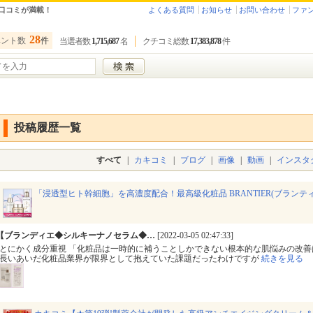
口コミが満載！
よくある質問
お知らせ
お問い合わせ
ファ
28
ベント数
件
当選者数
1,715,687
名
クチコミ総数
17,383,878
件
投稿履歴一覧
すべて
|
カキコミ
|
ブログ
|
画像
|
動画
|
インスタ
「浸透型ヒト幹細胞」を高濃度配合！最高級化粧品 BRANTIER(ブランテ
【ブランディエ◆シルキーナノセラム◆…
[2022-03-05 02:47:33]
とにかく成分重視 「化粧品は一時的に補うことしかできない根本的な肌悩みの改善
長いあいだ化粧品業界が限界として抱えていた課題だったわけですが
続きを見る