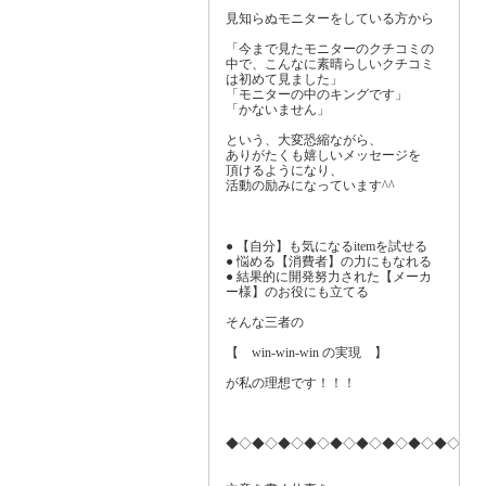
見知らぬモニターをしている方から
「今まで見たモニターのクチコミの
中で、こんなに素晴らしいクチコミ
は初めて見ました」
「モニターの中のキングです」
「かないません」
という、大変恐縮ながら、
ありがたくも嬉しいメッセージを
頂けるようになり、
活動の励みになっています^^
● 【自分】も気になるitemを試せる
● 悩める【消費者】の力にもなれる
● 結果的に開発努力された【メーカ
ー様】のお役にも立てる
そんな三者の
【 win-win-win の実現 】
が私の理想です！！！
◆◇◆◇◆◇◆◇◆◇◆◇◆◇◆◇◆◇◆◇