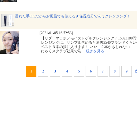
濡れた手OKだからお風呂でも使える★保湿成分で洗うクレンジング！
[2021-01-05 16:52:58]
【リダーマラボ／モイストゲルクレンジング／150g319
レンジングは、サンプル含めると過去3540ブランドくらい
ベスト３本の指に入ります！ いや、２本かもしれない……
にゃくスクラブ効果で洗
…
続きを見る
1
2
3
4
5
6
7
8
9