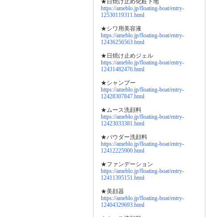
★日焼け止め化粧下地
https://ameblo.jp/floating-boat/entry-
12530119311.html
★シワ用美容液
https://ameblo.jp/floating-boat/entry-
12436256563.html
★日焼け止めジェル
https://ameblo.jp/floating-boat/entry-
12431482476.html
★シャンプー
https://ameblo.jp/floating-boat/entry-
12428307847.html
★ムース洗顔料
https://ameblo.jp/floating-boat/entry-
12423033381.html
★パウダー洗顔料
https://ameblo.jp/floating-boat/entry-
12412225900.html
★ファンデーション
https://ameblo.jp/floating-boat/entry-
12411395151.html
★美顔器
https://ameblo.jp/floating-boat/entry-
12404329693.html