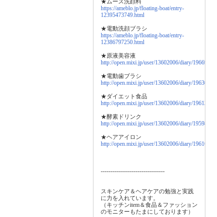
★ムース洗顔料
https://ameblo.jp/floating-boat/entry-
12395473749.html
★電動洗顔ブラシ
https://ameblo.jp/floating-boat/entry-
12386797250.html
★原液美容液
http://open.mixi.jp/user/13602006/diary/19669949
★電動歯ブラシ
http://open.mixi.jp/user/13602006/diary/19630716
★ダイエット食品
http://open.mixi.jp/user/13602006/diary/19613005
★酵素ドリンク
http://open.mixi.jp/user/13602006/diary/19598980
★ヘアアイロン
http://open.mixi.jp/user/13602006/diary/19610666
---------------------------------
スキンケア＆ヘアケアの勉強と実践
に力を入れています。
（キッチンitem＆食品＆ファッション
のモニターもたまにしております）