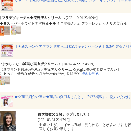
カキコミ【★第19弾!製薬会社が開発した高級アンチエイジングクリーム
【フラデヴォーチェ◆美容液＆クリーム…
[2021-10-04 23:49:04]
◆◆スーパーホワイト美容原液◆◆ 今年発売されたフラーレンたっぷりの美容液
doq40jbG
【★新スキンケアブランド立ち上げ記念キャンペーン★】第3弾!製薬会社
ごまかしてない誠実な実力派クリーム！
[2021-04-22 05:48:29]
【新ブランドFLAdeVOCE／デュアルクリームⅩ(30g12,000円)を使ってみ
けあって、優秀な成分の組み合わせがかなり特徴的
続きを見る
doq40jbG
★☆商品紹介企画☆★商品の愛用者さんとしてWEB掲載にご協力いただ
最大枚数の３枚アップしました！
doq40jbG
[2021-03-31 22:47:10]
44歳ですが、マイナス78歳に見られることが多いです お
宜しくお願い致します