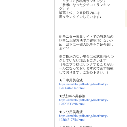
「クチコミ投稿者ランキング」
「参考になったクチコミランキン
グ」で
最高４位、２５位以内には
度々ランクインしています♪
---------------------------------
他モニター募集サイトでの当選品の
記事は上記方法でご確認頂けないた
め、以下に一部の記事をご紹介致し
ます^^
※ご指示のない場合は公式HP等リン
クしていない場合もございます
（モニプラ様はリンクすることがル
ールになっておりますので必ず掲載
しております。ご安心下さい。）
★日中用美容液
https://ameblo.jp/floating-boat/entry-
12639462062.html
★洗顔料&美容液
https://ameblo.jp/floating-boat/entry-
12620333696.html
★シワ用美容液
https://ameblo.jp/floating-boat/entry-
12564717554.html