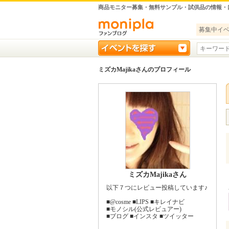
商品モニター募集・無料サンプル・試供品の情報・
募集中イ
ミズカMajikaさんのプロフィール
ミズカMajikaさん
以下７つにレビュー投稿しています♪
■@cosme ■LIPS ■キレイナビ
■モノシル(公式レビュアー)
■ブログ ■インスタ ■ツイッター