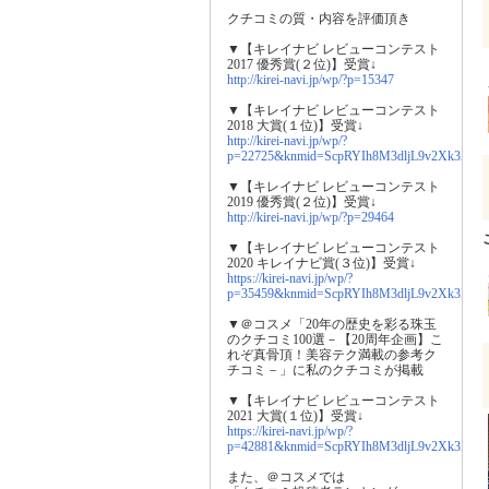
クチコミの質・内容を評価頂き
▼【キレイナビ レビューコンテスト
2017 優秀賞(２位)】受賞↓
http://kirei-navi.jp/wp/?p=15347
▼【キレイナビ レビューコンテスト
2018 大賞(１位)】受賞↓
http://kirei-navi.jp/wp/?
p=22725&knmid=ScpRYIh8M3dljL9v2Xk3XgLk
▼【キレイナビ レビューコンテスト
2019 優秀賞(２位)】受賞↓
http://kirei-navi.jp/wp/?p=29464
▼【キレイナビ レビューコンテスト
2020 キレイナビ賞(３位)】受賞↓
https://kirei-navi.jp/wp/?
p=35459&knmid=ScpRYIh8M3dljL9v2Xk3XgLk
▼＠コスメ「20年の歴史を彩る珠玉
のクチコミ100選－【20周年企画】こ
れぞ真骨頂！美容テク満載の参考ク
チコミ－」に私のクチコミが掲載
▼【キレイナビ レビューコンテスト
2021 大賞(１位)】受賞↓
https://kirei-navi.jp/wp/?
p=42881&knmid=ScpRYIh8M3dljL9v2Xk3XgLk
また、＠コスメでは