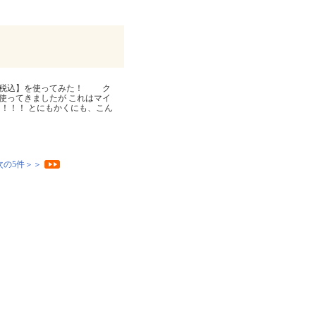
0円税込】を使ってみた！ ク
使ってきましたが これはマイ
！！！ とにもかくにも、こん
次の5件＞＞