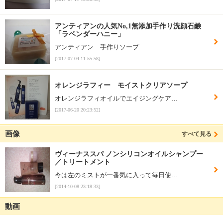
アンティアンの人気No,1無添加手作り洗顔石鹸
「ラベンダーハニー」
アンティアン 手作りソープ
[2017-07-04 11:55:58]
オレンジラフィー モイストクリアソープ
オレンジラフィオイルでエイジングケア…
[2017-06-20 20:23:52]
画像
すべて見る
ヴィーナススパ ノンシリコンオイルシャンプー
／トリートメント
今は左のミストが一番気に入って毎日使…
[2014-10-08 23:18:33]
動画