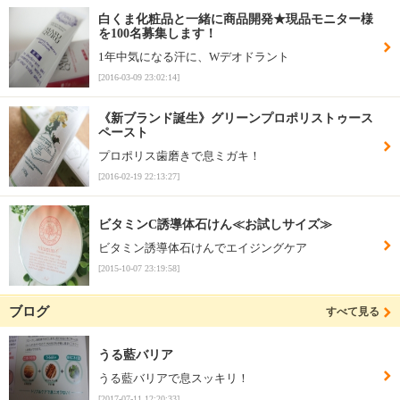
白くま化粧品と一緒に商品開発★現品モニター様
を100名募集します！
1年中気になる汗に、Wデオドラント
[2016-03-09 23:02:14]
《新ブランド誕生》グリーンプロポリストゥース
ペースト
プロポリス歯磨きで息ミガキ！
[2016-02-19 22:13:27]
ビタミンC誘導体石けん≪お試しサイズ≫
ビタミン誘導体石けんでエイジングケア
[2015-10-07 23:19:58]
ブログ
すべて見る
うる藍バリア
うる藍バリアで息スッキリ！
[2017-07-11 12:20:33]