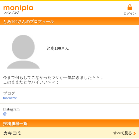
ログイン
とあ100さんのプロフィール
とあ100
さん
今まで何もしてこなかったツケが一気にきました＾＾；
このままだとヤバイいい＞＜；
ブログ
toacosme
Instagram
@
投稿履歴一覧
カキコミ
すべて見る