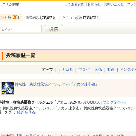
口コミが満載！
よくある質問
お知らせ
お問い合わせ
ファ
28
ベント数
件
当選者数
1,715,687
名
クチコミ総数
17,383,878
件
投稿履歴一覧
すべて
|
カキコミ
|
ブログ
|
画像
|
動画
|
インスタ
持続性・爽快感最強クールジェル「アカン凍寒砲」
持続性・爽快感最強クールジェル「アカ…
[2026-05-31 00:00:00][
ブログ記事へ
]
> 持続性爽快感最強クールジェル「アカン凍寒砲」 持続性爽快感最強クールジェル
社 タグ ：
続きを見る