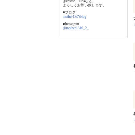
@cosme、Lipsなど。
よろしくお願い致します。
■ブログ
mother13のblog
■Instagram
@mother1310_2_
暑