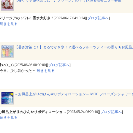
【香りで季節を楽しむ！】フリージアのトワレ50名様モニター募集
フリージアのトワレ!!香水大好き!!
[2025-06-17 04:10:54][
ブログ記事へ
]
続きを見る
【暑さ対策に！】まるでかき氷！？選べるフルーツティーの香り★お風呂
い(⁠+⁠_⁠+⁠)
[2025-06-06 00:00:00][
ブログ記事へ
]
今日、少し暑かった>⁠⁠<
続きを見る
～お風呂上がりのひんやりボディローション～ MOC フローズンシャワーを
お風呂上がりのひんやりボディローショ…
[2025-05-24 06:20:10][
ブログ記事へ
]
続きを見る