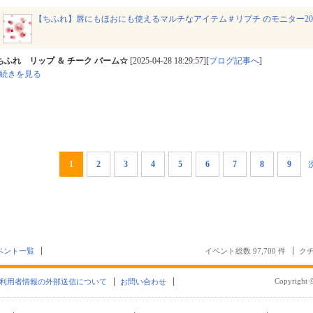
【ちふれ】唇にもほおにも使えるマルチなアイテム＃リプチ のモニター2
ちふれ リップ ＆ チーク バーム☆
[2025-04-28 18:29:57][
ブログ記事へ
]
続きを見る
1
2
3
4
5
6
7
8
9
ベント一覧
イベント総数 97,700 件
クチ
Copyright ©
利用者情報の外部送信について
お問い合わせ