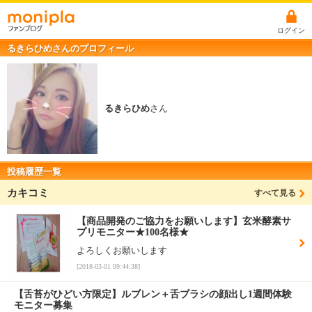
ログイン
るきらひめさんのプロフィール
るきらひめ
さん
投稿履歴一覧
カキコミ
すべて見る
【商品開発のご協力をお願いします】玄米酵素サ
プリモニター★100名様★
よろしくお願いします
[2018-03-01 09:44:38]
【舌苔がひどい方限定】ルブレン＋舌ブラシの顔出し1週間体験
モニター募集