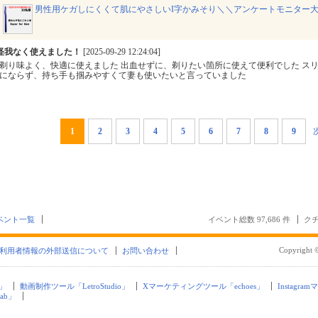
男性用ケガしにくくて肌にやさしいI字かみそり＼＼アンケートモニター大
怪我なく使えました！
[2025-09-29 12:24:04]
剃り味よく、快適に使えました 出血せずに、剃りたい箇所に使えて便利でした ス
にならず、持ち手も掴みやすくて妻も使いたいと言っていました
1
2
3
4
5
6
7
8
9
ベント一覧
イベント総数 97,686 件
クチ
Copyright ©
利用者情報の外部送信について
お問い合わせ
」
動画制作ツール「LetroStudio」
Xマーケティングツール「echoes」
Instagra
ab」