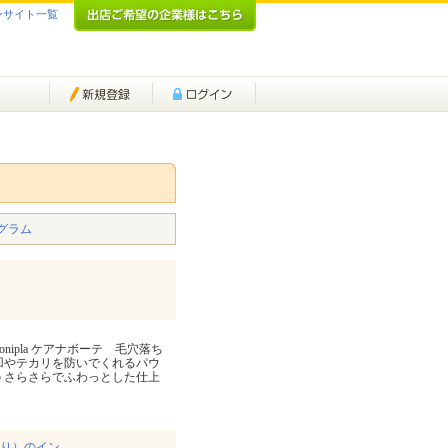
ンサイト一覧
グラム
#monipla ケアナボーテ 毛穴落ち
凸凹やテカリを防いでくれるパウ
 さらさらでふわっとした仕上
香り）のイン…