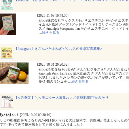
[2025-11-08 10:48:56]
#PR #株式会社マックス #汗かきエステ気分 #汗かきエステ 
イム #お風呂グッズ #グッドナイト #ネロリジャスミン #保
スメ #monipla #soapmax_fan 汗かきエステ気分 グ
…
続きを見る
【Instagram】きざんだたまねぎピクルスの食卓写真募集♪
[2025-10-31 20:20:32]
#PR #清水食品 #SSK #きざんだピクルス #きざんだたま
#monipla #ssk_fan SSK 清水食品の きざんだたま
お試ししました🎶 レモンの皮やスパイスが効いていて、深
🧅🍋 旬のリンゴを
…
続きを見る
【女性限定】＼＼モニター大募集♪♪／／敏感肌用I字かみそり
使いやすい！
[2025-10-20 09:30:10]
サビや衛生面を考えると刃が付け替えられるのは便利で、男性用が羨ましかったの
です 使ってみて使用感もとても良く気に入りました！