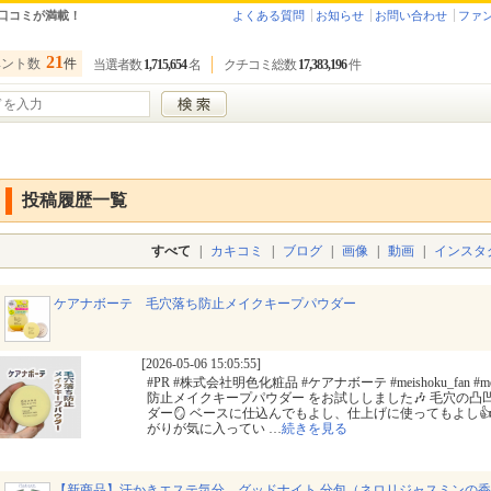
口コミが満載！
よくある質問
お知らせ
お問い合わせ
ファ
21
ベント数
件
当選者数
1,715,654
名
クチコミ総数
17,383,196
件
投稿履歴一覧
すべて
|
カキコミ
|
ブログ
|
画像
|
動画
|
インスタ
ケアナボーテ 毛穴落ち防止メイクキープパウダー
[2026-05-06 15:05:55]
#PR #株式会社明色化粧品 #ケアナボーテ #meishoku_fan 
防止メイクキープパウダー をお試ししました🎶 毛穴の
ダー🪞 ベースに仕込んでもよし、仕上げに使ってもよし
がりが気に入ってい
…
続きを見る
【新商品】汗かきエステ気分 グッドナイト 分包（ネロリジャスミンの