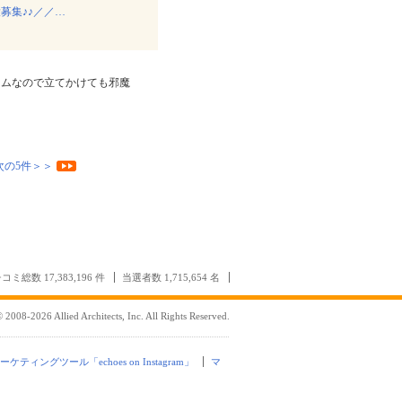
募集♪♪／／…
リムなので立てかけても邪魔
次の5件＞＞
コミ総数 17,383,196 件
当選者数 1,715,654 名
 2008-2026 Allied Architects, Inc. All Rights Reserved.
mマーケティングツール「echoes on Instagram」
マ