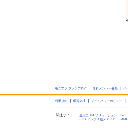
モニプラ ファンブログ
無料メンバー登録
イ
利用規約
運営会社
プライバシーポリシー
関連サイト：
運用型UGCソリューション「Letro
ーケティング情報メディア「SMML