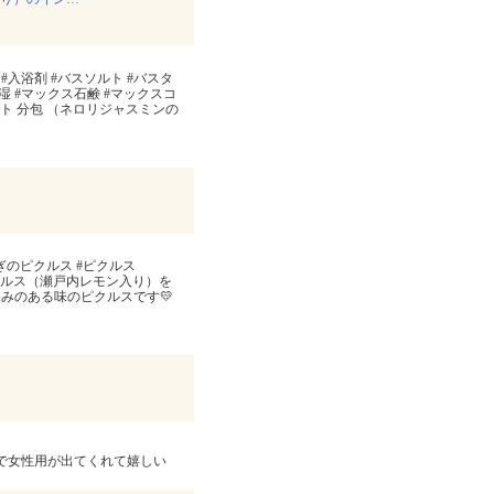
#入浴剤 #バスソルト #バスタ
湿 #マックス石鹸 #マックスコ
ッドナイト 分包 （ネロリジャスミンの
ねぎのピクルス #ピクルス
ねぎのピクルス（瀬戸内レモン入り）を
みのある味のピクルスです💛
で女性用が出てくれて嬉しい