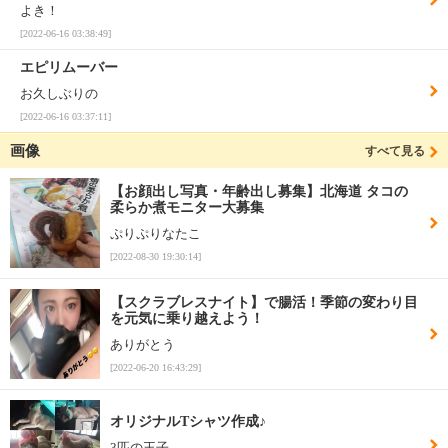
よき！
[2022-06-16 03:38:49]
エピリムーバー
お久しぶりの
[2022-06-16 03:37:11]
画像
すべて見る
【お顔出し写真・年齢出し募集】北海道 タコの
柔らか煮モニター大募集
ぷりぷりなたこ
[2022-08-30 19:30:14]
【スクラブレスナイト】で腸活！季節の変わり目
を元気に乗り越えよう！
ありがとう
[2022-06-20 16:43:29]
オリジナルTシャツ作成♪
3匹の王子