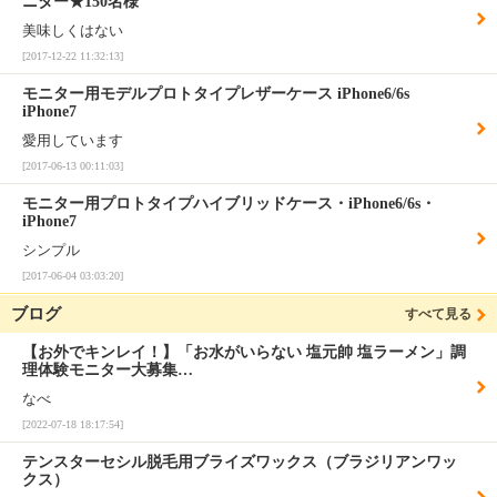
ニター★150名様
美味しくはない
[2017-12-22 11:32:13]
モニター用モデルプロトタイプレザーケース iPhone6/6s
iPhone7
愛用しています
[2017-06-13 00:11:03]
モニター用プロトタイプハイブリッドケース・iPhone6/6s・
iPhone7
シンプル
[2017-06-04 03:03:20]
ブログ
すべて見る
【お外でキンレイ！】「お水がいらない 塩元帥 塩ラーメン」調
理体験モニター大募集…
なべ
[2022-07-18 18:17:54]
テンスターセシル脱毛用ブライズワックス（ブラジリアンワッ
クス）