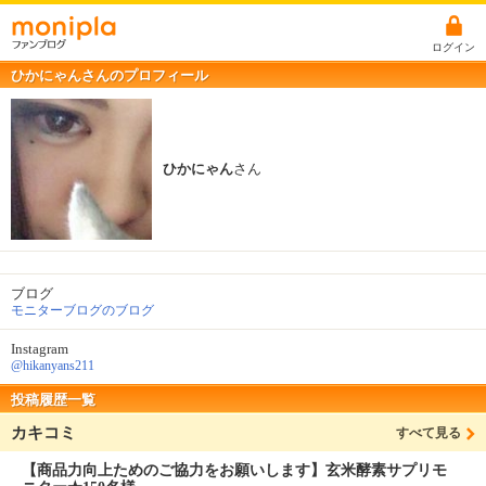
ログイン
ひかにゃんさんのプロフィール
ひかにゃん
さん
ブログ
モニターブログのブログ
Instagram
@hikanyans211
投稿履歴一覧
カキコミ
すべて見る
【商品力向上ためのご協力をお願いします】玄米酵素サプリモ