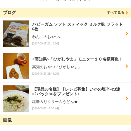
ブログ
すべて見る
パピーガム ソフト スティック ミルク味 フラット
6枚
わんこのおやつ♪
[2017-09-15 20:10:00]
<高知県>「ひがしやま」モニター１０名様募集！
高知のおやつ「ひがしやま」
[2016-06-23 21:49:20]
【現品30名様】【レシピ募集】いかの塩辛≪3連
×2パック≫をプレゼント♪
塩辛入りクリームうどん★
[2016-05-23 17:30:44]
画像