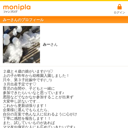
ログイン
みーさんのプロフィール
みー
さん
２歳と４歳の娘がいます(^^)♡
上の子が昨年から幼稚園入園しました！
只今、第３子妊娠中です(^_^)
３月出産予定です♡
育児の合間や、子どもと一緒に
参加できたらいいなと思っています♪
悪阻などでなかなか参加することが出来ず
大変申し訳ないです…
これから更新頑張ります！
企業様に選んでもらえたら、
自分の言葉で色んな人に伝わるように心がけ
丁寧に感想を報告します！！
また、試していいものがあれば
ママ友や身近な人にも広めていきたいです♪