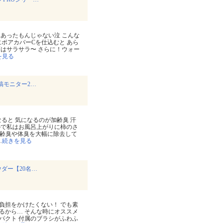
あったもんじゃない泣 こんな
にポアカバーCを仕込むと あら
面はサラサラ〜 さらに！ウォー
を見る
稿モニター2…
ると 気になるのが加齢臭 汗
ので私はお風呂上がりに柿のさ
加齢臭や体臭を大幅に除去して
…
続きを見る
ダー【20名…
負担をかけたくない！ でも素
るから… そんな時にオススメ
パクト 付属のブラシがふわふ