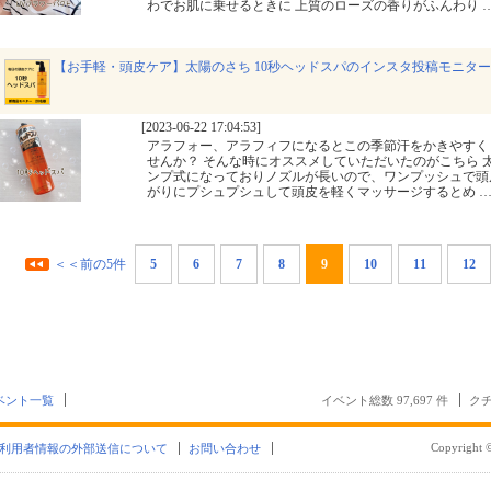
わでお肌に乗せるときに 上質のローズの香りがふんわり
【お手軽・頭皮ケア】太陽のさち 10秒ヘッドスパのインスタ投稿モニター
[2023-06-22 17:04:53]
アラフォー、アラフィフになるとこの季節汗をかきやすく
せんか？ そんな時にオススメしていただいたのがこちら 太
ンプ式になっておりノズルが長いので、ワンプッシュで頭
がりにプシュプシュして頭皮を軽くマッサージするとめ
＜＜前の5件
5
6
7
8
9
10
11
12
ベント一覧
イベント総数 97,697 件
クチ
Copyright ©
利用者情報の外部送信について
お問い合わせ