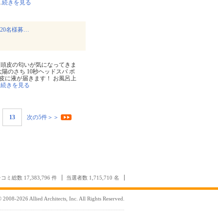
…
続きを見る
20名様募…
 頭皮の匂いが気になってきま
陽のさち 10秒ヘッドスパ ポ
皮に液が届きます！ お風呂上
…
続きを見る
13
次の5件＞＞
コミ総数 17,383,796 件
当選者数 1,715,710 名
 2008-2026 Allied Architects, Inc. All Rights Reserved.