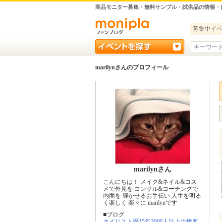
商品モニター募集・無料サンプル・試供品の情報・
募集中イ
marilynさんのプロフィール
marilynさん
こんにちは！ メイク&ネイル&コス
メで外見を コンサル&コーチングで
内面を 輝かせるお手伝い 人生を明る
く楽しく 楽々に marilynです
■ブログ
ネイリスト歴15年3000人以上の接客