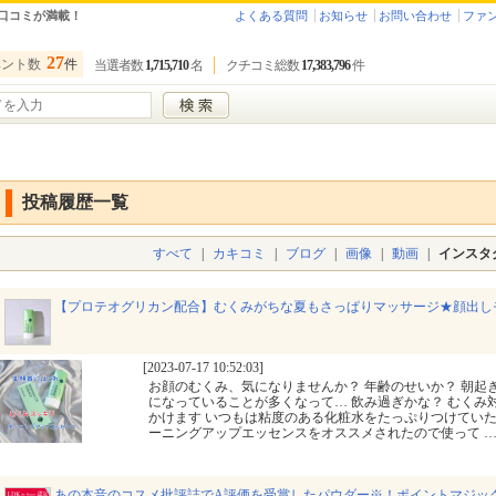
口コミが満載！
よくある質問
お知らせ
お問い合わせ
ファ
27
ベント数
件
当選者数
1,715,710
名
クチコミ総数
17,383,796
件
投稿履歴一覧
すべて
|
カキコミ
|
ブログ
|
画像
|
動画
|
インスタ
【プロテオグリカン配合】むくみがちな夏もさっぱりマッサージ★顔出し
[2023-07-17 10:52:03]
お顔のむくみ、気になりませんか？ 年齢のせいか？ 朝起
になっていることが多くなって… 飲み過ぎかな？ むくみ
かけます いつもは粘度のある化粧水をたっぷりつけていた
ーニングアップエッセンスをオススメされたので使って
あの本音のコスメ批評誌でA評価を受賞したパウダー※！ポイントマジック