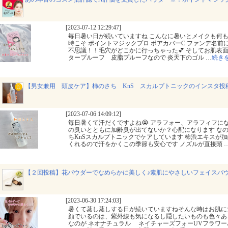
[2023-07-12 12:29:47]
毎日暑い日が続いていますね こんなに暑いとメイクも何も
時こそ ポイントマジックプロ ポアカバーC ファンデ名前
不思議！！毛穴がどこかに行っちゃった💕 そしてお肌表
タープルーフ 皮脂プルーフなので 炎天下のゴル
…
続き
【男女兼用 頭皮ケア】柿のさち KnS スカルプトニックのインスタ投
[2023-07-06 14:09:12]
毎日暑くて汗だくですよね😭 アラフォー、アラフィフにな
の臭いとともに加齢臭が出てないか？心配になります な
ちKnSスカルプトニックでケアしています 柿渋エキスが
くれるので汗をかくこの季節も安心です ノズルが直接頭
【２回投稿】花パウダーでなめらかに美しく♪素肌にやさしいフェイスパウ
[2023-06-30 17:24:03]
暑くて蒸し蒸しする日が続いていますねそんな時はお肌に
顔でいるのは、紫外線も気になるし隠したいものも色々あ
なのが ネオナチュラル ネイチャーズフォーUVフラワー