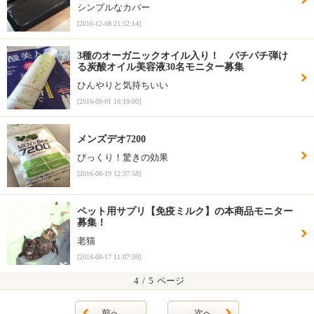
シンプルなカバー
[2016-12-08 21:52:14]
3種のオーガニックオイル入り！ パチパチ弾け
る炭酸オイル美容液30名モニター募集
ひんやりと気持ちいい
[2016-09-01 16:19:00]
メンズデオ7200
びっくり！驚きの効果
[2016-08-19 12:37:58]
ペット用サプリ【免疫ミルク】の本商品モニター
募集！
老猫
[2016-08-17 11:07:39]
4
/
5
ページ
前へ
次へ