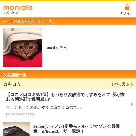
ログイン
marilynさんのプロフィール
marilyn
さん
投稿履歴一覧
カキコミ
すべて見る
【コスメ口コミ第1位】もっちり炭酸泡でくすみをオフ♪肌が変
わる朝洗顔で透明感UP
モッチモッチの泡がすぐに出てくるので…
[2017-02-08 12:27:17]
Finon(フィノン)定番モデル・アマゾン会員優
遇・iPhoneユーザー限定！