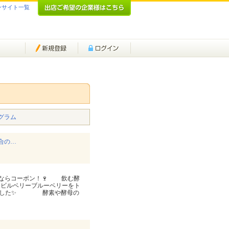
ンサイト一覧
グラム
配合の…
するならコーボン！🍷 飲む酵
ビルベリーブルーベリーをト
りました✨ 酵素や酵母の