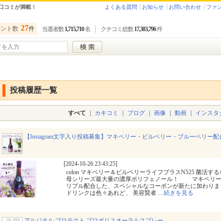
口コミが満載！
よくある質問
お知らせ
お問い合わせ
ファ
27
ベント数
件
当選者数
1,715,710
名
クチコミ総数
17,383,796
件
投稿履歴一覧
すべて
|
カキコミ
|
ブログ
|
画像
|
動画
|
インスタ
【Instagram文字入り投稿募集】マキベリー・ビルベリー・ブルーベリー
[2024-10-26 23:43:25]
colon マキベリー＆ビルベリーライフプラスN525 菌活
母シリーズ最大量の濃厚ポリフェノール！ マキベリー
リプル配合した、スペシャルなコーボンが新たに加わ
ドリンクは色々あれど、 美容賢者
…
続きを見る
アルジタル プロテクト プロポリスオーラルスプレー