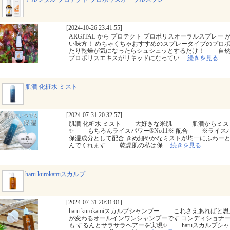
[2024-10-26 23:41:55]
ARGITAL から プロテクト プロポリスオーラルスプレー 
い味方！ めちゃくちゃおすすめのスプレータイプのプロ
たり乾燥が気になったらシュシュッとするだけ！ 自然
プロポリスエキスがリキッドになってい
…
続きを見る
肌潤 化粧水 ミスト
[2024-07-31 20:32:57]
肌潤 化粧水 ミスト 大好きな米肌 肌潤からミス
✨ もちろんライスパワー®No11※ 配合 ※ライスパ
保湿成分として配合 きめ細やかなミストが均一にふわーと
んでくれます 乾燥肌の私は保
…
続きを見る
haru kurokamiスカルプ
[2024-07-31 20:31:01]
haru kurokamiスカルプシャンプー これさえあれば
が変わるオールインワンシャンプーです コンディショナ
も するんとサラサラヘアーを実現✨ haruスカルプシ