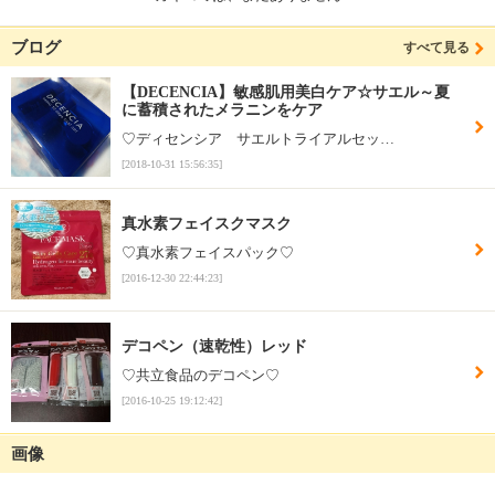
ブログ
すべて見る
【DECENCIA】敏感肌用美白ケア☆サエル～夏
に蓄積されたメラニンをケア
♡ディセンシア サエルトライアルセッ…
[2018-10-31 15:56:35]
真水素フェイスクマスク
♡真水素フェイスパック♡
[2016-12-30 22:44:23]
デコペン（速乾性）レッド
♡共立食品のデコペン♡
[2016-10-25 19:12:42]
画像