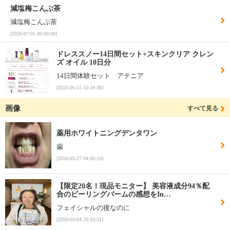
減塩梅こんぶ茶
減塩梅こんぶ茶
[2026-07-01 00:00:00]
ドレススノー14日間セット+スキンクリア クレン
ズ オイル 10日分
14日間体験セット アテニア
[2025-06-15 10:34:36]
画像
すべて見る
薬用ホワイトニングデンタワン
歯
[2026-05-27 04:00:24]
【限定20名！現品モニター】 美容液成分94％配
合のピーリングバームの感想をIn…
フェイシャルの後なのに
[2026-03-04 20:20:51]