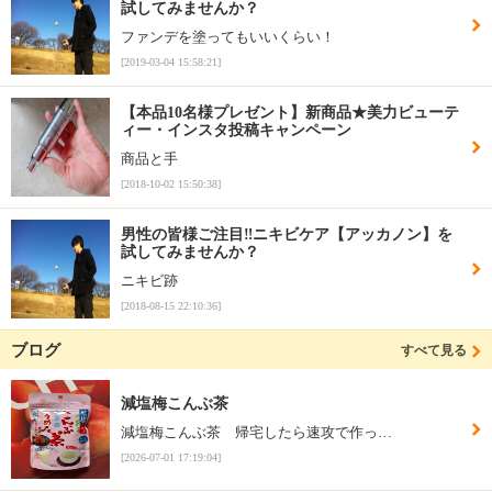
試してみませんか？
ファンデを塗ってもいいくらい！
[2019-03-04 15:58:21]
【本品10名様プレゼント】新商品★美力ビューテ
ィー・インスタ投稿キャンペーン
商品と手
[2018-10-02 15:50:38]
男性の皆様ご注目‼ニキビケア【アッカノン】を
試してみませんか？
ニキビ跡
[2018-08-15 22:10:36]
ブログ
すべて見る
減塩梅こんぶ茶
減塩梅こんぶ茶 帰宅したら速攻で作っ…
[2026-07-01 17:19:04]