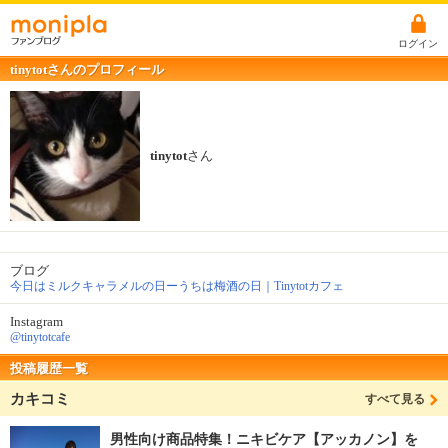
ログイン
tinytotさんのプロフィール
tinytot
さん
ブログ
今日はミルクキャラメルの日ーうちは梅酒の日｜Tinytotカフェ
Instagram
@tinytotcafe
投稿履歴一覧
カキコミ
すべて見る
男性向け商品特集！ニキビケア【アッカノン】を